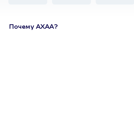
Почему АХАА?
Один
сертификат
на любое
развлечение