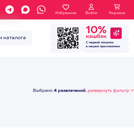
Избранное
Войти
Корзина
10%
кэшбэк
и каталога
С первой покупки
в нашем
приложении
Выбрано
4 развлечений
,
развернуть фильтр