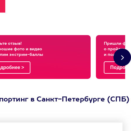
ьте отзыв!
Пришли фото
рошие фото и видео
о пройденны
слим экстрим-баллы
и получи эк
спортинг в Санкт-Петербурге (СПБ)