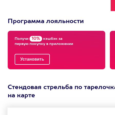
Программа лояльности
10%
Получи
кэшбэк за
первую покупку в приложении
Стендовая стрельба по тарелочк
на карте