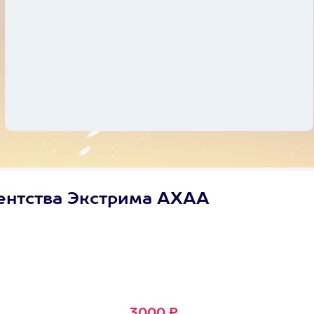
ентства Экстрима АХАА
Сертификат
Маленькое Счастье
Подходит для любого из
600+ развлечений
3000 ₽