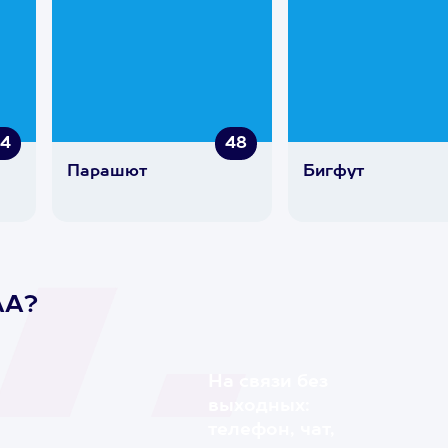
54
48
Парашют
Бигфут
AA?
На связи без
выходных:
телефон, чат,