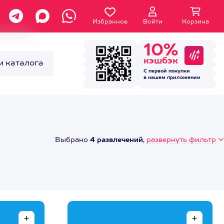
Избранное
Войти
Корзина
10%
кэшбэк
и каталога
С первой покупки
в нашем
приложении
Выбрано
4 развлечений
,
развернуть фильтр