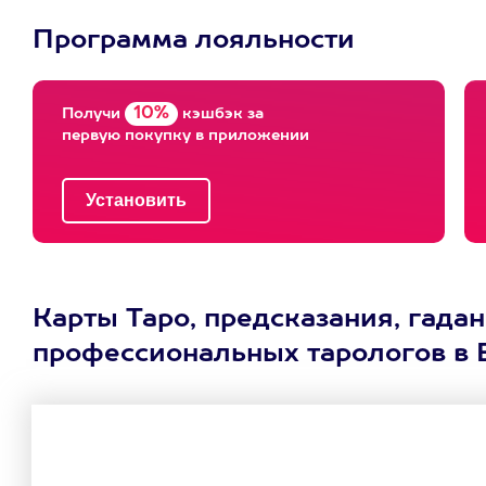
Программа лояльности
10%
Получи
кэшбэк за
первую покупку в приложении
Карты Таро, предсказания, гадан
профессиональных тарологов в 