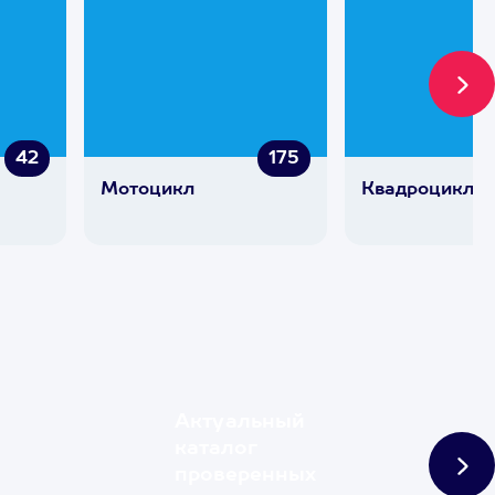
42
175
Мотоцикл
Квадроцикл
Актуальный
каталог
проверенных