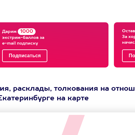
Остав
1000
Дарим
За хо
экстрим-баллов за
начи
e-mail подписку
ия, расклады, толкования на отнош
Екатеринбурге на карте