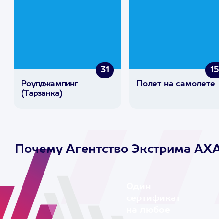
31
1
Роупджампинг
Полет на самолете
(Тарзанка)
Почему Агентство Экстрима AX
Один
сертификат
на любое