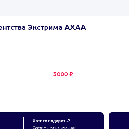
ентства Экстрима АХАА
Сертификат
Маленькое Счастье
Подходит для любого из
600+ развлечений
3000 ₽
Хотите подарить?
Сертификат не именной,