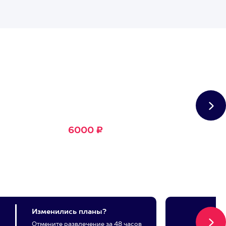
Сертификат
Большое Счастье
Подходит для любого из
1500+ развлечений
6000 ₽
Изменились планы?
Отмените развлечение за 48 часов