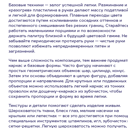
Базовые техники — залог успешной лепки. Разминание и
«разогрев» пластилина в руках делают массу податливо
и легкой для формирования. Плавные переходы цвета
достигаются путем «склеивания» соседних оттенков и
постепенного смешивания без резких границ. Старайтес
работать маленькими порциями и по возможности
держать палитру близкой к будущей цветовой гамме. Не
забывайте периодически протирать руки — чистые руки
позволяют избежать непреднамеренных пятен и
загрязнений.
Чем выше сложность композиции, тем важнее продумат
каркас и базовые формы. Часто фигуру начинают с
простых геометрических объемов: шар, цилиндр, конус.
Затем эти основы объединяют в целую фигуру, добавляя
пропорции и направление. Для крупных или подвижных
объектов можно использовать легкий каркас из тонких
проволок или дощечку-«каркас» из зубочисток, чтобы
сохранить пропорции и форму во время лепки.
Текстуры и детали помогают сделать изделие живым.
Шероховатость ткани, блеск глаз, мелкие насечки на
крыльях или лепестках — все это достигается при помо
специальных инструментов: штампиков, игл, зубочисток 
сетки-решетки. Легкую шероховатость можно получить,