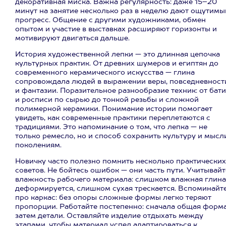
декоративная миска. Важна регулярность: даже 15–20
минут на занятие несколько раз в неделю дают ощутимы
прогресс. Общение с другими художниками, обмен
опытом и участие в выставках расширяют горизонты и
мотивируют двигаться дальше.
История художественной лепки — это длинная цепочка
культурных практик. От древних шумеров и египтян до
современного керамического искусства — глина
сопровождала людей в выражении веры, повседневност
и фантазии. Поразительное разнообразие техник: от бат
и росписи по сырью до тонкой резьбы и сложной
полимерной керамики. Понимание истории помогает
увидеть, как современные практики переплетаются с
традициями. Это напоминание о том, что лепка — не
только ремесло, но и способ сохранить культуру и мысл
поколениям.
Новичку часто полезно помнить несколько практических
советов. Не бойтесь ошибок — они часть пути. Учитывайт
влажность рабочего материала: слишком влажная глина
деформируется, слишком сухая трескается. Вспоминайт
про каркас: без опоры сложные формы легко теряют
пропорции. Работайте постепенно: сначала общая форма
затем детали. Оставляйте изделие отдыхать между
этапами, чтобы материал успел адаптироваться к