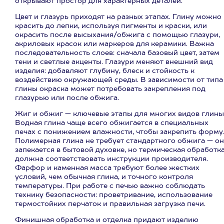
открывают простор для характерных деталей.
Цвет и глазурь приходят на разных этапах. Глину можно
красить до лепки, используя пигменты и краски, или
окрасить после высыхания/обжига с помощью глазури,
акриловых красок или маркеров для керамики. Важна
последовательность слоев: сначала базовый цвет, затем
тени и светлые акценты. Глазури меняют внешний вид
изделия: добавляют глубину, блеск и стойкость к
воздействию окружающей среды. В зависимости от типа
глины окраска может потребовать закрепления под
глазурью или после обжига.
Жиг и обжиг — ключевые этапы для многих видов глины
Водная глина чаще всего обжигается в специальных
печах с понижением влажности, чтобы закрепить форму.
Полимерная глина не требует стандартного обжига — он
запекается в бытовой духовке, но термическая обработк
должна соответствовать инструкции производителя.
Фарфор и каменная масса требуют более жестких
условий, чем обычная глина, и точного контроля
температуры. При работе с печью важно соблюдать
технику безопасности: проветривание, использование
термостойких перчаток и правильная загрузка печи.
Финишная обработка и отделка придают изделию