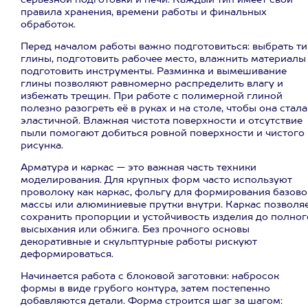
серьёзной подготовки и печи. Каждый тип имеет свои
правила хранения, времени работы и финальных
обработок.
Перед началом работы важно подготовиться: выбрать ти
глины, подготовить рабочее место, влажнить материалы
подготовить инструменты. Разминка и вымешивание
глины позволяют равномерно распределить влагу и
избежать трещин. При работе с полимерной глиной
полезно разогреть её в руках и на столе, чтобы она стала
эластичной. Влажная чистота поверхности и отсутствие
пыли помогают добиться ровной поверхности и чистого
рисунка.
Арматура и каркас — это важная часть техники
моделирования. Для крупных форм часто используют
проволоку как каркас, фольгу для формирования базово
массы или алюминиевые прутки внутри. Каркас позволя
сохранить пропорции и устойчивость изделия до полног
высыхания или обжига. Без прочного основы
декоративные и скульптурные работы рискуют
деформироваться.
Начинается работа с блоковой заготовки: набросок
формы в виде грубого контура, затем постепенно
добавляются детали. Форма строится шаг за шагом: