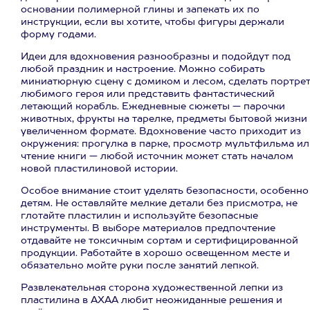
основании полимерной глины и запекать их по
инструкции, если вы хотите, чтобы фигуры держали
форму годами.
Идеи для вдохновения разнообразны и подойдут под
любой праздник и настроение. Можно собирать
миниатюрную сцену с домиком и лесом, сделать портре
любимого героя или представить фантастический
летающий корабль. Ежедневные сюжеты — парочки
животных, фрукты на тарелке, предметы бытовой жизни 
увеличенном формате. Вдохновение часто приходит из
окружения: прогулка в парке, просмотр мультфильма ил
чтение книги — любой источник может стать началом
новой пластилиновой истории.
Особое внимание стоит уделять безопасности, особенно
детям. Не оставляйте мелкие детали без присмотра, не
глотайте пластилин и используйте безопасные
инструменты. В выборе материалов предпочтение
отдавайте не токсичным сортам и сертифицированной
продукции. Работайте в хорошо освещенном месте и
обязательно мойте руки после занятий лепкой.
Развлекательная сторона художественной лепки из
пластилина в АХАА любит неожиданные решения и