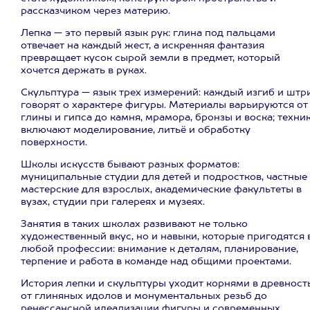
рассказчиком через материю.
Лепка — это первый язык рук: глина под пальцами
отвечает на каждый жест, а искренняя фантазия
превращает кусок сырой земли в предмет, который
хочется держать в руках.
Скульптура — язык трех измерений: каждый изгиб и штр
говорят о характере фигуры. Материалы варьируются от
глины и гипса до камня, мрамора, бронзы и воска; техни
включают моделирование, литьё и обработку
поверхности.
Школы искусств бывают разных форматов:
муниципальные студии для детей и подростков, частные
мастерские для взрослых, академические факультеты в
вузах, студии при галереях и музеях.
Занятия в таких школах развивают не только
художественный вкус, но и навыки, которые пригодятся 
любой профессии: внимание к деталям, планирование,
терпение и работа в команде над общими проектами.
История лепки и скульптуры уходит корнями в древность
от глиняных идолов и монументальных резьб до
ренессансной идеализации фигуры и современных