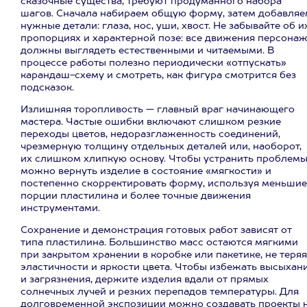
сказочные существа, требуют продуманного набора
шагов. Сначала набираем общую форму, затем добавляе
нужные детали: глаза, нос, уши, хвост. Не забывайте об и
пропорциях и характерной позе: все движения персона
должны выглядеть естественными и читаемыми. В
процессе работы полезно периодически «отпускать»
карандаш-схему и смотреть, как фигура смотрится без
подсказок.
Излишняя торопливость — главный враг начинающего
мастера. Частые ошибки включают слишком резкие
переходы цветов, недоразглаженность соединений,
чрезмерную толщину отдельных деталей или, наоборот,
их слишком хлипкую основу. Чтобы устранить проблемы
можно вернуть изделие в состояние «мягкости» и
постепенно скорректировать форму, используя меньшие
порции пластилина и более точные движения
инструментами.
Сохранение и демонстрация готовых работ зависят от
типа пластилина. Большинство масс остаются мягкими
при закрытом хранении в коробке или пакетике, не теряя
эластичности и яркости цвета. Чтобы избежать высыхан
и загрязнения, держите изделия вдали от прямых
солнечных лучей и резких перепадов температуры. Для
долговременной экспозиции можно создавать проекты 