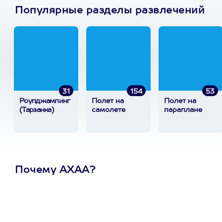
Популярные разделы развлечений
31
154
53
Роупджампинг
Полет на
Полет на
(Тарзанка)
самолете
параплане
Почему АХАА?
Один