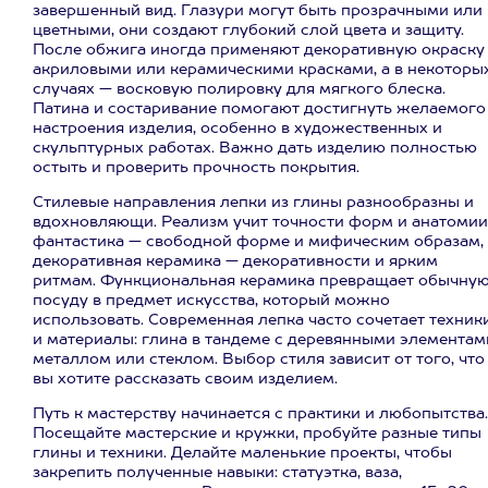
завершенный вид. Глазури могут быть прозрачными или
цветными, они создают глубокий слой цвета и защиту.
После обжига иногда применяют декоративную окраску
акриловыми или керамическими красками, а в некоторы
случаях — восковую полировку для мягкого блеска.
Патина и состаривание помогают достигнуть желаемого
настроения изделия, особенно в художественных и
скульптурных работах. Важно дать изделию полностью
остыть и проверить прочность покрытия.
Стилевые направления лепки из глины разнообразны и
вдохновляющи. Реализм учит точности форм и анатомии
фантастика — свободной форме и мифическим образам,
декоративная керамика — декоративности и ярким
ритмам. Функциональная керамика превращает обычну
посуду в предмет искусства, который можно
использовать. Современная лепка часто сочетает техник
и материалы: глина в тандеме с деревянными элементам
металлом или стеклом. Выбор стиля зависит от того, что
вы хотите рассказать своим изделием.
Путь к мастерству начинается с практики и любопытства.
Посещайте мастерские и кружки, пробуйте разные типы
глины и техники. Делайте маленькие проекты, чтобы
закрепить полученные навыки: статуэтка, ваза,