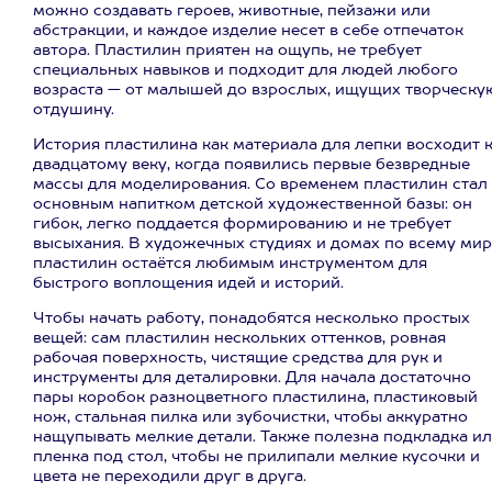
можно создавать героев, животные, пейзажи или
абстракции, и каждое изделие несет в себе отпечаток
автора. Пластилин приятен на ощупь, не требует
специальных навыков и подходит для людей любого
возраста — от малышей до взрослых, ищущих творческу
отдушину.
История пластилина как материала для лепки восходит 
двадцатому веку, когда появились первые безвредные
массы для моделирования. Со временем пластилин стал
основным напитком детской художественной базы: он
гибок, легко поддается формированию и не требует
высыхания. В художечных студиях и домах по всему мир
пластилин остаётся любимым инструментом для
быстрого воплощения идей и историй.
Чтобы начать работу, понадобятся несколько простых
вещей: сам пластилин нескольких оттенков, ровная
рабочая поверхность, чистящие средства для рук и
инструменты для деталировки. Для начала достаточно
пары коробок разноцветного пластилина, пластиковый
нож, стальная пилка или зубочистки, чтобы аккуратно
нащупывать мелкие детали. Также полезна подкладка и
пленка под стол, чтобы не прилипали мелкие кусочки и
цвета не переходили друг в друга.