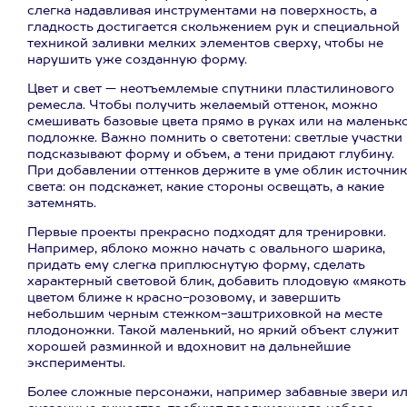
слегка надавливая инструментами на поверхность, а
гладкость достигается скольжением рук и специальной
техникой заливки мелких элементов сверху, чтобы не
нарушить уже созданную форму.
Цвет и свет — неотъемлемые спутники пластилинового
ремесла. Чтобы получить желаемый оттенок, можно
смешивать базовые цвета прямо в руках или на маленьк
подложке. Важно помнить о светотени: светлые участки
подсказывают форму и объем, а тени придают глубину.
При добавлении оттенков держите в уме облик источник
света: он подскажет, какие стороны освещать, а какие
затемнять.
Первые проекты прекрасно подходят для тренировки.
Например, яблоко можно начать с овального шарика,
придать ему слегка приплюснутую форму, сделать
характерный световой блик, добавить плодовую «мякоть
цветом ближе к красно-розовому, и завершить
небольшим черным стежком-заштриховкой на месте
плодоножки. Такой маленький, но яркий объект служит
хорошей разминкой и вдохновит на дальнейшие
эксперименты.
Более сложные персонажи, например забавные звери и