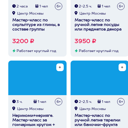
2 часа
1 чел
6+
2-2,5 ч.
1 чел
6+
Центр Москвы
Центр Москвы
Мастер-класс по
Мастер-класс по
скульптуре из глины, в
ручной лепке посуды
составе группы
или предметов декора
3200 ₽
3950 ₽
Работает круглый год
Работает круглый год
3 ч.
1 чел
6+
2-2,5 ч.
1 чел
6+
Центр Москвы
Центр Москвы
Нерикоми+нерияге.
Мастер-класс по
Мастер-класс за
ручной лепке тарелки
гончарным кругом +
или баночки-фрукта