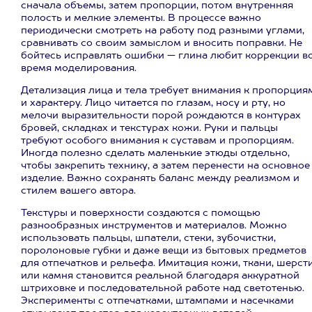
сначала объемы, затем пропорции, потом внутренняя
полость и мелкие элементы. В процессе важно
периодически смотреть на работу под разными углами,
сравнивать со своим замыслом и вносить поправки. Не
бойтесь исправлять ошибки — глина любит коррекции в
время моделирования.
Детализация лица и тела требует внимания к пропорция
и характеру. Лицо читается по глазам, носу и рту, но
мелочи выразительности порой рождаются в контурах
бровей, складках и текстурах кожи. Руки и пальцы
требуют особого внимания к суставам и пропорциям.
Иногда полезно сделать маленькие этюды отдельно,
чтобы закрепить технику, а затем перенести на основное
изделие. Важно сохранять баланс между реализмом и
стилем вашего автора.
Текстуры и поверхности создаются с помощью
разнообразных инструментов и материалов. Можно
использовать пальцы, шпатели, стеки, зубочистки,
поролоновые губки и даже вещи из бытовых предметов
для отпечатков и рельефа. Имитация кожи, ткани, шерст
или камня становится реальной благодаря аккуратной
штриховке и последовательной работе над светотенью.
Эксперименты с отпечатками, штампами и насечками