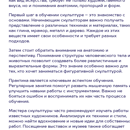
как вид искусства, требует не только художественного
вкуса, но и понимания анатомии, пропорций и форм.
Первый шаг в обучении скульптуре – это знакомство с
основами. Начинающим скульпторам важно получить
представление о различных техниках и материалах, таки
как глина, мрамор, металл и дерево. Каждое из этих
веществ имеет свои особенности и требует разных
подходов.
Затем стоит обратить внимание на анатомию и
перспективу. Понимание структуры человеческого тела 
животных позволит создавать более реалистичные и
выразительные формы. Это знание особенно важно для
тех, кто хочет заниматься фигуративной скульптурой.
Практика является ключевым аспектом обучения.
Регулярные занятия помогут развить мышечную память 
улучшить навыки работы с инструментами. Важно не
бояться ошибок и воспринимать их как часть процесса
обучения.
Мастера скульптуры часто рекомендуют изучать работы
известных художников. Анализируя их техники и стили,
можно найти вдохновение и новые идеи для собственны
работ. Посещение выставок и музеев также обогащает