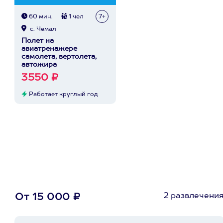
60 мин.
1 чел
7+
с. Чемал
Полет на
авиатренажере
самолета, вертолета,
автожира
3550 ₽
Работает круглый год
2 развлечени
От 15 000 ₽