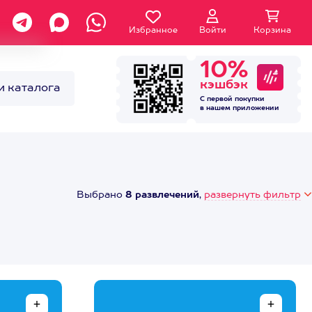
Избранное
Войти
Корзина
10%
кэшбэк
и каталога
С первой покупки
в нашем
приложении
Выбрано
8 развлечений
,
развернуть фильтр