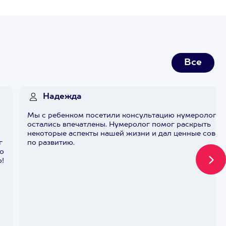
Все
Надежда
Мы с ребенком посетили консультацию нумеролога 
остались впечатлены. Нумеролог помог раскрыть
некоторые аспекты нашей жизни и дал ценные совет
г
по развитию.
то
о!