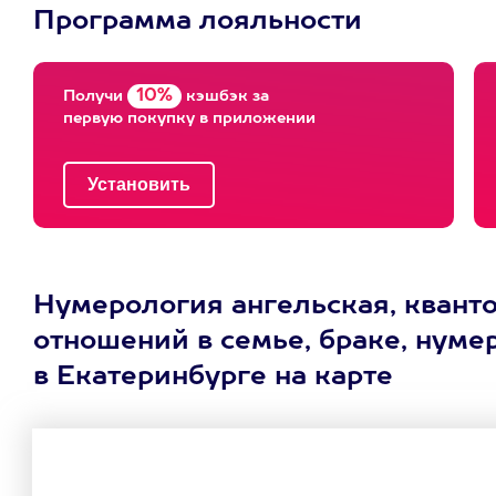
Программа лояльности
10%
Получи
кэшбэк за
первую покупку в приложении
Нумерология ангельская, кванто
отношений в семье, браке, нум
в Екатеринбурге на карте