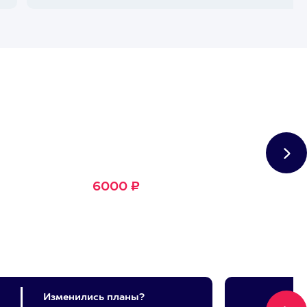
Сертификат
Большое Счастье
Подходит для любого из
1500+ развлечений
6000 ₽
Изменились планы?