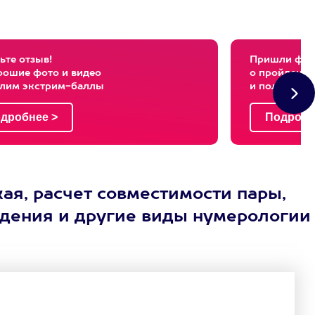
ьте отзыв!
Пришли фото
рошие фото и видео
о пройденны
слим экстрим-баллы
и получи эк
ая, расчет совместимости пары,
ждения и другие виды нумерологии