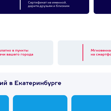
Сертификат не именной,
дарите друзьям и близким
платно в пункты
Мгновенна
ачи вашего города
на смартфо
ий в Екатеринбурге