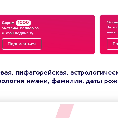
Остав
1000
Дарим
За хо
экстрим-баллов за
начи
e-mail подписку
вая, пифагорейская, астрологическ
ерология имени, фамилии, даты ро