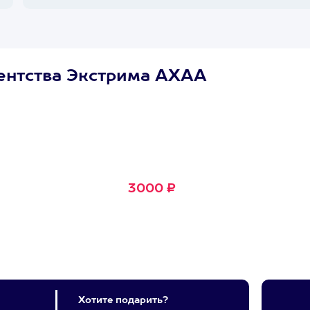
ентства Экстрима АХАА
Сертификат
Маленькое Счастье
Подходит для любого из
600+ развлечений
3000 ₽
Хотите подарить?