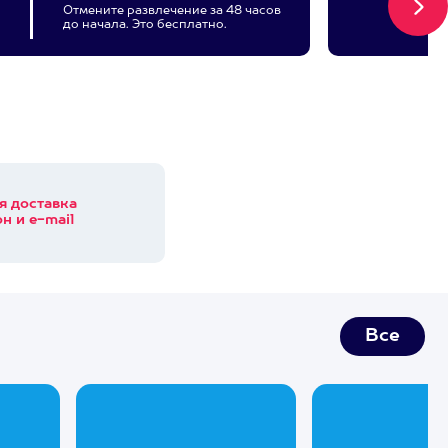
Отмените развлечение за 48 часов
до начала. Это бесплатно.
я доставка
н и e-mail
Все