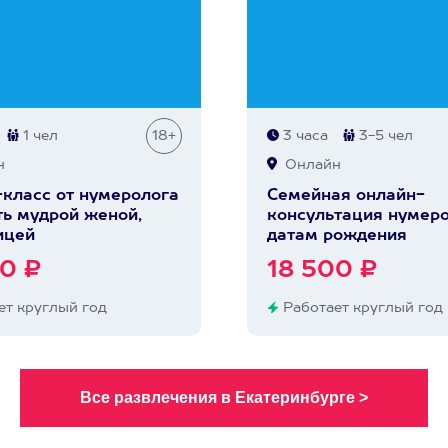
1 чел
18+
3 часа
3-5 чел
н
Онлайн
класс от нумеролога
Семейная онлайн-
ть мудрой женой,
консультация нумеро
ицей
датам рождения
0 ₽
18 500 ₽
т круглый год
Работает круглый год