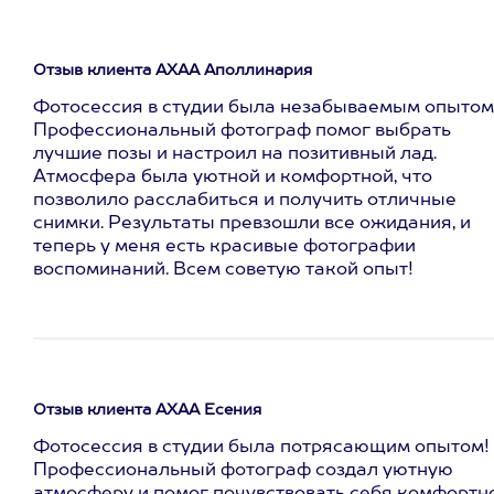
Отзыв клиента АХАА Аполлинария
Фотосессия в студии была незабываемым опытом
Профессиональный фотограф помог выбрать
лучшие позы и настроил на позитивный лад.
Атмосфера была уютной и комфортной, что
позволило расслабиться и получить отличные
снимки. Результаты превзошли все ожидания, и
теперь у меня есть красивые фотографии
воспоминаний. Всем советую такой опыт!
Отзыв клиента АХАА Есения
Фотосессия в студии была потрясающим опытом!
Профессиональный фотограф создал уютную