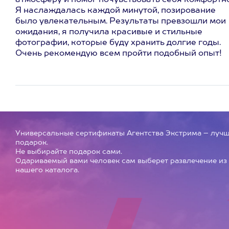
атмосферу и помог почувствовать себя комфортно
Я наслаждалась каждой минутой, позирование
было увлекательным. Результаты превзошли мои
ожидания, я получила красивые и стильные
фотографии, которые буду хранить долгие годы.
Очень рекомендую всем пройти подобный опыт!
Универсальные сертификаты Агентства Экстрима – луч
подарок.
Не выбирайте подарок сами.
Одариваемый вами человек сам выберет развлечение из
нашего каталога.