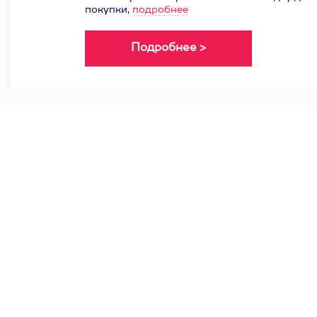
покупки,
подробнее