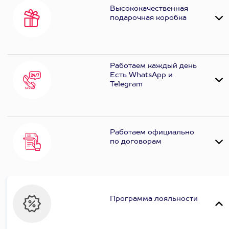
Высококачественная
подарочная коробка
Работаем каждый день
Есть WhatsApp и
Telеgram
Работаем официально
по договорам
Программа лояльности