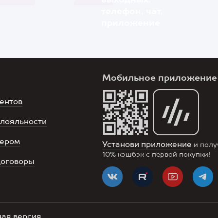
выходных:
телефон, чат,
приложение
Мобильное приложение
ентов
лояльности
нером
Установи приложение
и полу
10%
кэшбэк с первой покупки!
договоры
ая версия