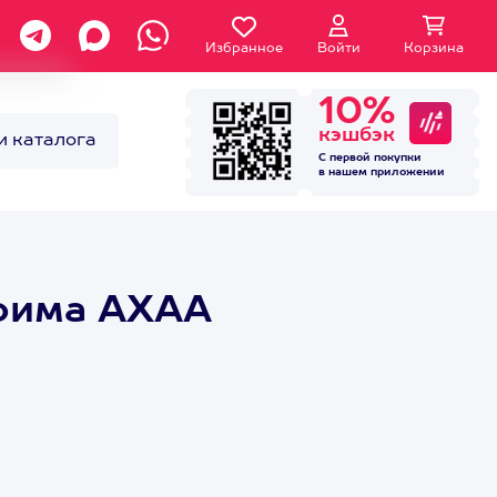
Избранное
Войти
Корзина
10%
кэшбэк
и каталога
С первой покупки
в нашем
приложении
трима АХАА