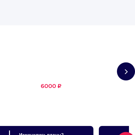
Сертификат
Большое Счастье
Подходит для любого из
1500+ развлечений
6000 ₽