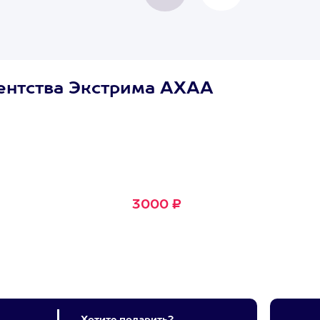
ентства Экстрима АХАА
Сертификат
Маленькое Счастье
Подходит для любого из
600+ развлечений
3000 ₽