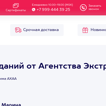
Ежедневно 10.00-19.00 (MSK)
Заказать
звонок
+7 999 444 39 25
Сертификаты
Срочная доставка
Новинк
даний от Агентства Экс
рима АХАА
А Марина