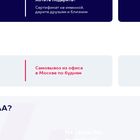
Хотите подарить?
Сертификат не именной,
дарите друзьям и близким
Самовывоз из офиса
в Москве по будням
AA?
На связи без