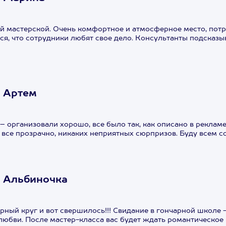
ой мастерской. Очень комфортное и атмосферное место, пот
ся, что сотрудники любят свое дело. Консультанты подсказы
 Артем
– организовали хорошо, все было так, как описано в реклам
 все прозрачно, никаких неприятных сюрпризов. Буду всем со
 Альбиночка
арный круг и вот свершилось!!! Свидание в гончарной школе 
 любви. После мастер-класса вас будет ждать романтическое 