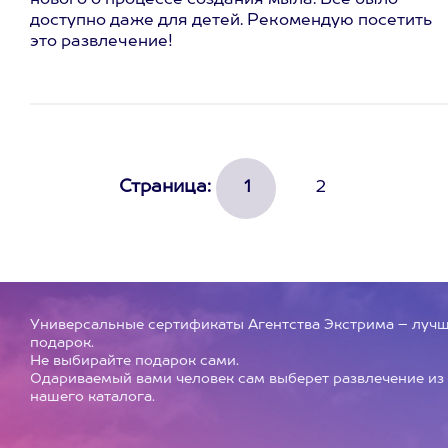
нового о процессе создания мыла. Все было
доступно даже для детей. Рекомендую посетить
это развлечение!
Страница:
1
2
Универсальные сертификаты Агентства Экстрима – луч
подарок.
Не выбирайте подарок сами.
Одариваемый вами человек сам выберет развлечение из
нашего каталога.