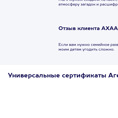
атмосферу загадок и расшифр
Отзыв клиента АХАА
Если вам нужно семейное развл
моим детям угодить сложно.
Универсальные сертификаты Аг
Просто подари
сертификат
Пусть владелец сам
выберет развлечение.
3900+ развлечений