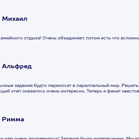
А Михаил
емейного отдыха! Очень объединяет, потом есть что вспомни
А Альфред
ные задания будто переносят в параллельный мир. Решать 
щий этап оказалось очень интересно. Теперь я фанат квестов
А Римма
 и нам очень понравилось! Задания были интересными. Мы п