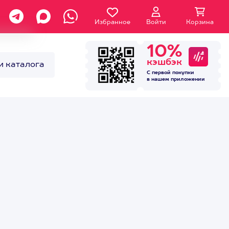
Избранное
Войти
Корзина
10%
кэшбэк
и каталога
С первой покупки
в нашем
приложении