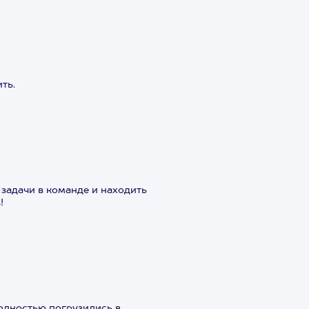
ть.
задачи в команде и находить
!
олностью погрузились в