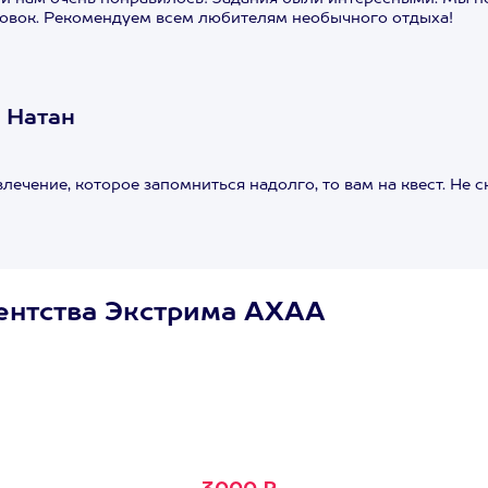
овок. Рекомендуем всем любителям необычного отдыха!
 Натан
ечение, которое запомниться надолго, то вам на квест. Не ск
ентства Экстрима АХАА
Сертификат
Маленькое Счастье
Подходит для любого из
600+ развлечений