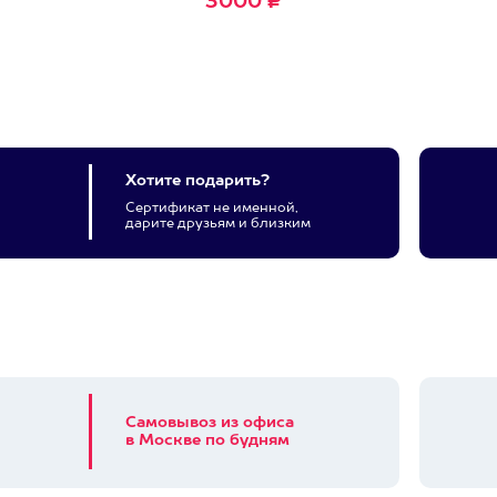
3000 ₽
Хотите подарить?
Сертификат не именной,
дарите друзьям и близким
Самовывоз из офиса
в Москве по будням