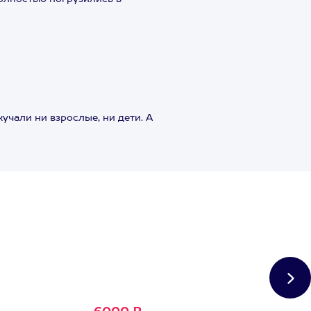
учали ни взрослые, ни дети. А
Сертификат
Большое Счастье
Подходит для любого из
1500+ развлечений