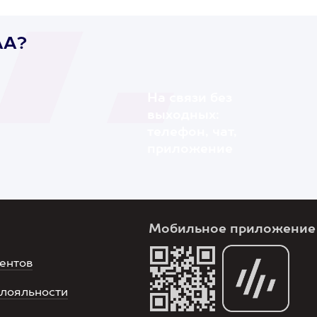
AA?
На связи без
выходных:
телефон, чат,
приложение
Мобильное приложение
ентов
лояльности