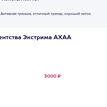
 Активная тренька, отличный тренер, хороший каток.
ентства Экстрима АХАА
Сертификат
Маленькое Счастье
Подходит для любого из
600+ развлечений
3000 ₽