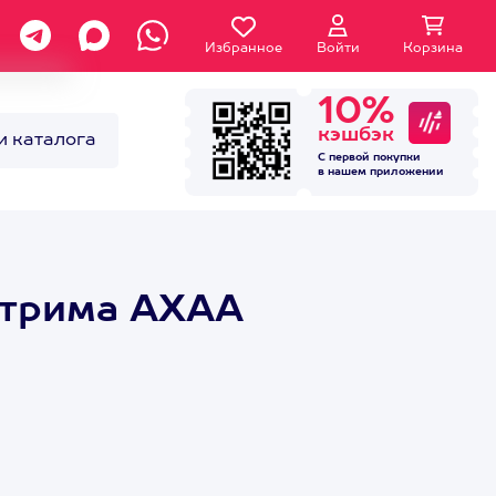
Избранное
Войти
Корзина
10%
кэшбэк
и каталога
С первой покупки
в нашем
приложении
стрима АХАА