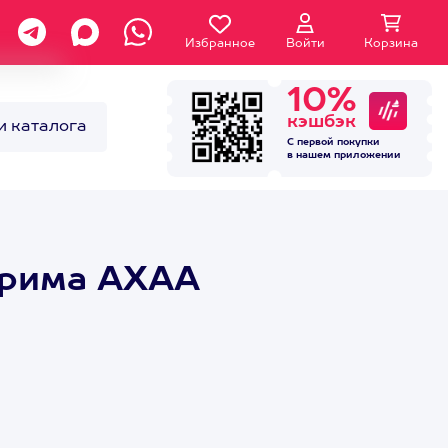
Избранное
Войти
Корзина
10%
кэшбэк
и каталога
С первой покупки
в нашем
приложении
стрима АХАА