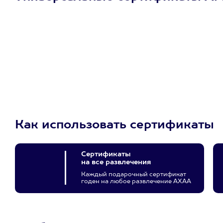
Просто подари
сертификат
Пусть владелец сам
выберет развлечение.
3900+ развлечений
Как использовать сертификаты
Сертификаты
на все развлечения
Каждый подарочный сертификат
годен на любое развлечение АХАА