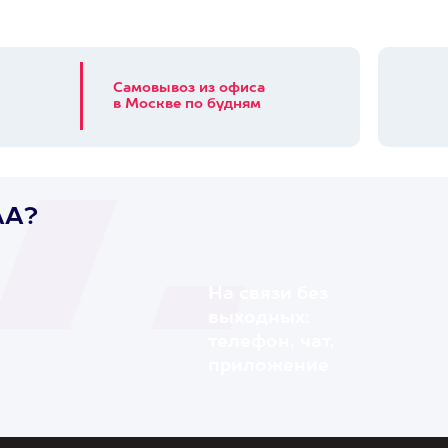
Самовывоз из офиса
в Москве по будням
AA?
На связи без
выходных:
телефон, чат,
приложение