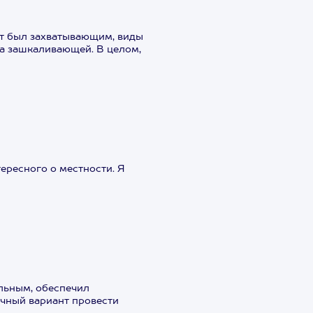
т был захватывающим, виды
а зашкаливающей. В целом,
ересного о местности. Я
льным, обеспечил
ичный вариант провести