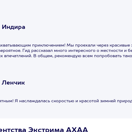
 Индира
захватывающим приключением! Мы проехали через красивые 
роятное. Гид рассказал много интересного о местности и б
х впечатлений. В общем, рекомендую всем попробовать так
 Ленчик
оятным! Я наслаждалась скоростью и красотой зимней приро
ентства Экстрима АХАА