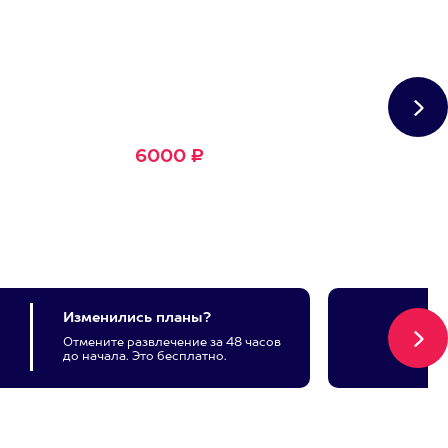
Сертификат
Большое Счастье
Подходит для любого из
1500+ развлечений
6000 ₽
Изменились планы?
Отмените развлечение за 48 часов
до начала. Это бесплатно.