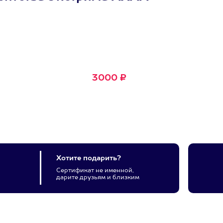
Сертификат
Маленькое Счастье
Подходит для любого из
600+ развлечений
3000 ₽
Хотите подарить?
Сертификат не именной,
дарите друзьям и близким