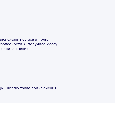
заснеженные леса и поля,
езопасности. Я получила массу
ое приключение!
ды. Люблю такие приключения.