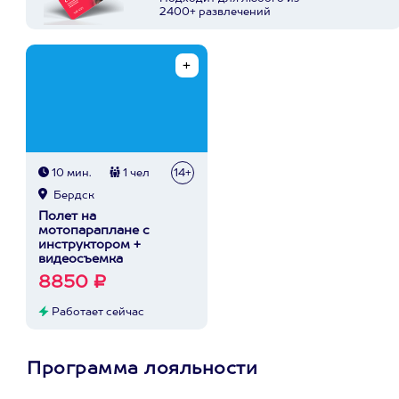
2400+ развлечений
10 мин.
1 чел
14+
Бердск
Полет на
мотопараплане с
инструктором +
видеосъемка
8850 ₽
Работает сейчас
Программа лояльности