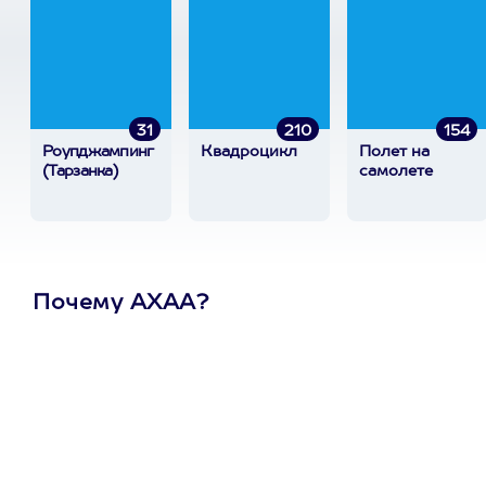
31
210
154
Роупджампинг
Квадроцикл
Полет на
(Тарзанка)
самолете
Почему АХАА?
Один
сертификат
на любое
развлечение