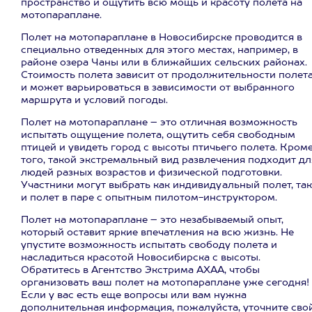
пространство и ощутить всю мощь и красоту полета на
мотопараплане.
Полет на мотопараплане в Новосибирске проводится в
специально отведенных для этого местах, например, в
районе озера Чаны или в ближайших сельских районах.
Стоимость полета зависит от продолжительности полет
и может варьироваться в зависимости от выбранного
маршрута и условий погоды.
Полет на мотопараплане – это отличная возможность
испытать ощущение полета, ощутить себя свободным
птицей и увидеть город с высоты птичьего полета. Кром
того, такой экстремальный вид развлечения подходит дл
людей разных возрастов и физической подготовки.
Участники могут выбрать как индивидуальный полет, так
и полет в паре с опытным пилотом-инструктором.
Полет на мотопараплане – это незабываемый опыт,
который оставит яркие впечатления на всю жизнь. Не
упустите возможность испытать свободу полета и
насладиться красотой Новосибирска с высоты.
Обратитесь в Агентство Экстрима АХАА, чтобы
организовать ваш полет на мотопараплане уже сегодня!
Если у вас есть еще вопросы или вам нужна
дополнительная информация, пожалуйста, уточните сво