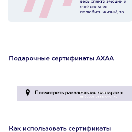
весь спектр эмоций и
ещё сильнее
полюбить жизнь!, то
вам к этим ребятам▶️
@axaa.ru
Пост в
instagram.com
Подарочные сертификаты АХАА
Просто подари
сертификат
Пусть владелец сам
выберет развлечение.
3900+ развлечений
Как использовать сертификаты