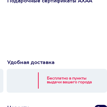
Подарочные сертификаты АХАА
Просто подари
сертификат
Пусть владелец сам
выберет развлечение.
3900+ развлечений
Удобная доставка
Бесплатно в пункты
выдачи вашего города