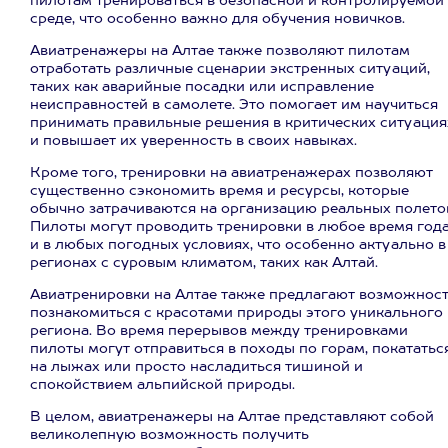
пилотам тренироваться в безопасной и контролируемой
среде, что особенно важно для обучения новичков.
Авиатренажеры на Алтае также позволяют пилотам
отработать различные сценарии экстренных ситуаций,
таких как аварийные посадки или исправление
неисправностей в самолете. Это помогает им научиться
принимать правильные решения в критических ситуация
и повышает их уверенность в своих навыках.
Кроме того, тренировки на авиатренажерах позволяют
существенно сэкономить время и ресурсы, которые
обычно затрачиваются на организацию реальных полето
Пилоты могут проводить тренировки в любое время год
и в любых погодных условиях, что особенно актуально в
регионах с суровым климатом, таких как Алтай.
Авиатренировки на Алтае также предлагают возможнос
познакомиться с красотами природы этого уникального
региона. Во время перерывов между тренировками
пилоты могут отправиться в походы по горам, покататьс
на лыжах или просто насладиться тишиной и
спокойствием альпийской природы.
В целом, авиатренажеры на Алтае представляют собой
великолепную возможность получить