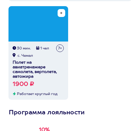
30 мин.
1 чел
7+
с. Чемал
Полет на
авиатренажере
самолета, вертолета,
автожира
1900 ₽
Работает круглый год
Программа лояльности
10%
Получи
кэшбэк за