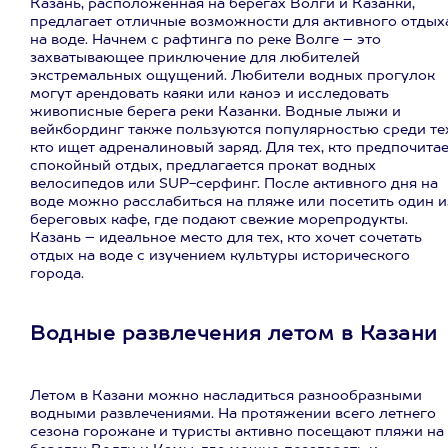
Казань, расположенная на берегах Волги и Казанки,
предлагает отличные возможности для активного отдых
на воде. Начнем с рафтинга по реке Волге – это
захватывающее приключение для любителей
экстремальных ощущений. Любители водных прогулок
могут арендовать каяки или каноэ и исследовать
живописные берега реки Казанки. Водные лыжи и
вейкбординг также пользуются популярностью среди тех
кто ищет адреналиновый заряд. Для тех, кто предпочита
спокойный отдых, предлагается прокат водных
велосипедов или SUP-серфинг. После активного дня на
воде можно расслабиться на пляже или посетить один и
береговых кафе, где подают свежие морепродукты.
Казань – идеальное место для тех, кто хочет сочетать
отдых на воде с изучением культуры исторического
города.
Водные развлечения летом в Казани
Летом в Казани можно насладиться разнообразными
водными развлечениями. На протяжении всего летнего
сезона горожане и туристы активно посещают пляжи на