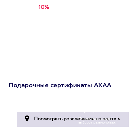
10%
Получи
кэшбэк за
первую покупку в
приложении
Подарочные сертификаты АХАА
Просто подари
сертификат
Пусть владелец сам
выберет развлечение.