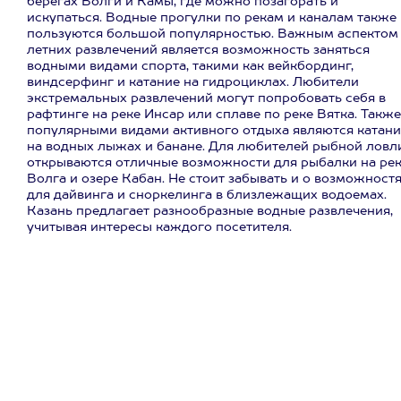
берегах Волги и Камы, где можно позагорать и
искупаться. Водные прогулки по рекам и каналам также
пользуются большой популярностью. Важным аспектом
летних развлечений является возможность заняться
водными видами спорта, такими как вейкбординг,
виндсерфинг и катание на гидроциклах. Любители
экстремальных развлечений могут попробовать себя в
рафтинге на реке Инсар или сплаве по реке Вятка. Также
популярными видами активного отдыха являются катани
на водных лыжах и банане. Для любителей рыбной ловл
открываются отличные возможности для рыбалки на ре
Волга и озере Кабан. Не стоит забывать и о возможност
для дайвинга и сноркелинга в близлежащих водоемах.
Казань предлагает разнообразные водные развлечения,
учитывая интересы каждого посетителя.