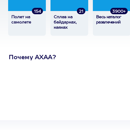
154
21
3900+
Полет на
Сплав на
Весь каталог
самолете
байдарках,
развлечений
каяках
Почему АХАА?
Один
сертификат
на любое
развлечение