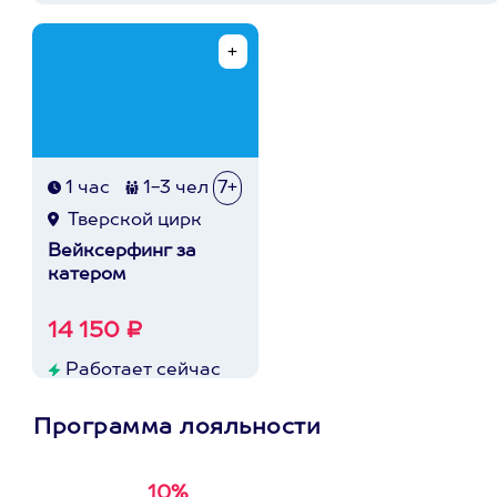
1 час
1-3 чел
7+
Тверской цирк
Вейксерфинг за
катером
14 150 ₽
Работает сейчас
Программа лояльности
10%
Получи
кэшбэк за