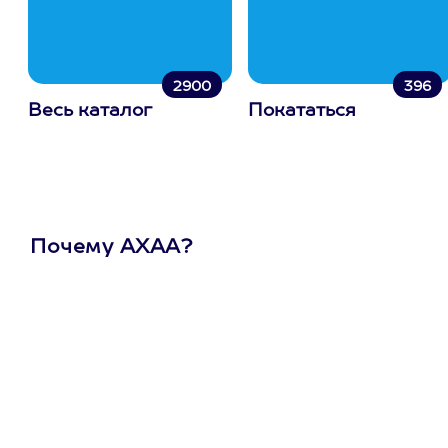
2900
396
Весь каталог
Покататься
Почему АХАА?
Один
сертификат
на любое
развлечение