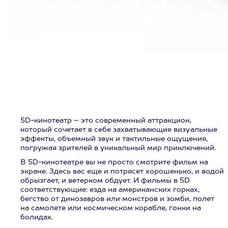
5D-кинотеатр – это современный аттракцион,
который сочетает в себе захватывающие визуальные
эффекты, объемный звук и тактильные ощущения,
погружая зрителей в уникальный мир приключений.
В 5D-кинотеатре вы не просто смотрите фильм на
экране. Здесь вас еще и потрясет хорошенько, и водой
обрызгает, и ветерком обдует. И фильмы в 5D
соответствующие: езда на американских горках,
бегство от динозавров или монстров и зомби, полет
на самолете или космическом корабле, гонки на
болидах.