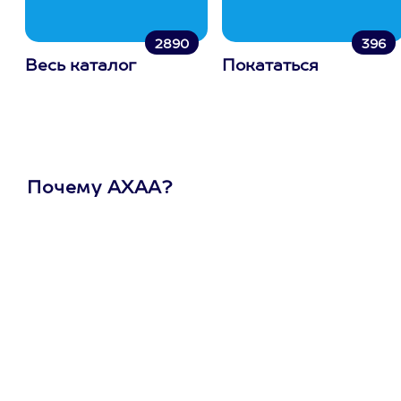
2890
396
Весь каталог
Покататься
Почему АХАА?
Один
сертификат
на любое
развлечение