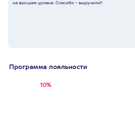
на высшем уровне. Спасибо - выручили!!
Программа лояльности
10%
Получи
кэшбэк за
первую покупку в
приложении