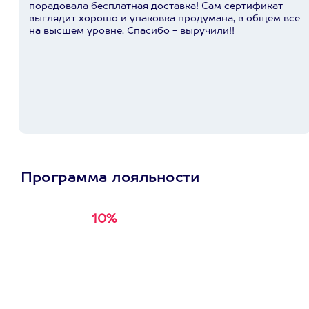
порадовала бесплатная доставка! Сам сертификат
выглядит хорошо и упаковка продумана, в общем все
на высшем уровне. Спасибо - выручили!!
Программа лояльности
10%
Получи
кэшбэк за
первую покупку в
приложении