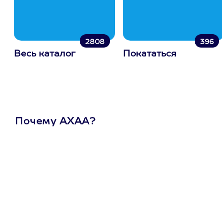
2808
396
Весь каталог
Покататься
Почему АХАА?
Один
сертификат
на любое
развлечение