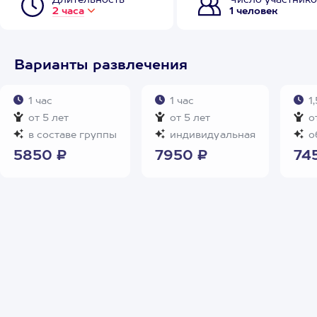
Длительность
Число участнико
2 часа
1 человек
Варианты развлечения
1 час
1 час
1,
от 5 лет
от 5 лет
от
в составе группы
индивидуальная
о
5850 ₽
7950 ₽
74