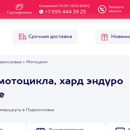
Ежедневно 10.00-19.00 (MSK)
Заказать
звонок
+7 999 444 39 25
Сертификаты
Срочная доставка
Новинк
дмосковье
>
Мотоцикл
отоцикла, хард эндуро
е
 маршруту в Подмосковье