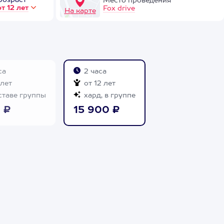
Возраст
Место проведения
от 12 лет
Fox drive
На карте
са
2 часа
 лет
от 12 лет
ставе группы
хард, в группе
 ₽
15 900 ₽