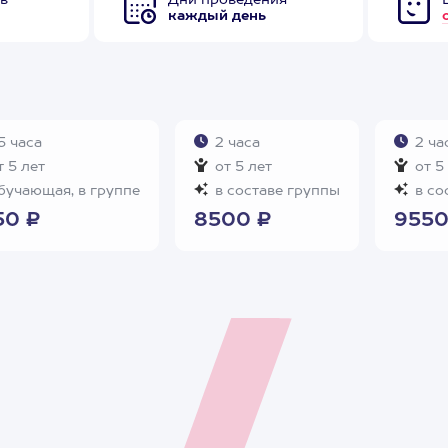
в
Дни проведения
каждый день
5 часа
2 часа
2 ча
 5 лет
от 5 лет
от 5
бучающая, в группе
в составе группы
в со
50 ₽
8500 ₽
9550