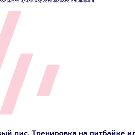
гольного и/или наркотического опьянения.
вый лис. Тренировка на питбайке и