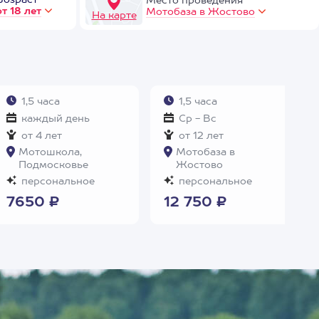
Возраст
Место проведения
от 18 лет
Мотобаза в Жостово
На карте
1,5 часа
1,5 часа
каждый день
Ср - Вс
от 4 лет
от 12 лет
Мотошкола,
Мотобаза в
Подмосковье
Жостово
персональное
персональное
7650 ₽
12 750 ₽