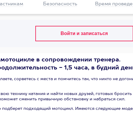
частникам
Безопасность
Время проведе
 мотоцикле в сопровождении тренера.
родолжительность - 1,5 часа, в будний ден
аете, сорветесь с места и помчитесь так, что никто не догони
вою технику катания и найти новых друзей, готовых бросить
оможет сменить привычную обстановку и набраться сил.
енер подберет подходящий мотоцикл. Имеются следующие мод