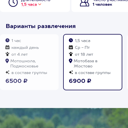
Длительность
Число участнико
1,5 часа
1 человек
Варианты развлечения
1 час
1,5 часа
каждый день
Ср - Пт
от 4 лет
от 18 лет
Мотошкола,
Мотобаза в
Подмосковье
Жостово
в составе группы
в составе группы
6500 ₽
6900 ₽