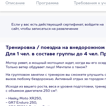
Описание
Программа
Требования к у
Если у вас есть действующий сертификат, войдите на
сайт, чтобы записаться на развлечение
Тренировка / поездка на внедорожном
Для 1 чел. в составе группы до 4 чел. П
Мотор ревет, а мощный мотоцикл ждет, когда вы его оседл
Только ветер обдувает лицо! Мечтали о таком?
На групповом занятии с тренером вы сможете улучшить с
вызов любому бездорожью. Активный отдых за городом п
Исходя из вашего роста, веса и уровня подготовки, тр
с объемом двигателя 250 см³:
- Hasky Moto XR250,
- GR7 Enduro 250,