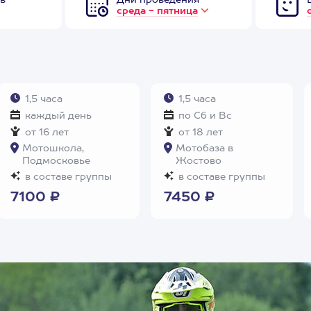
в
Дни проведения
среда - пятница
1,5 часа
1,5 часа
каждый день
по Сб и Вс
от 16 лет
от 18 лет
Мотошкола,
Мотобаза в
Подмосковье
Жостово
в составе группы
в составе группы
7100 ₽
7450 ₽