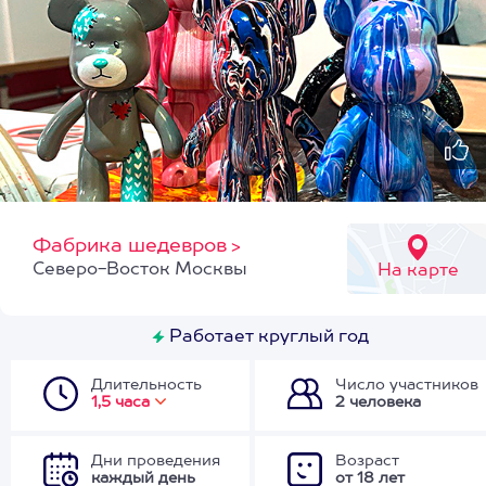
Фабрика шедевров
>
Северо-Восток Москвы
На карте
Работает круглый год
Длительность
Число участников
1,5 часа
2 человека
Дни проведения
Возраст
каждый день
от 18 лет