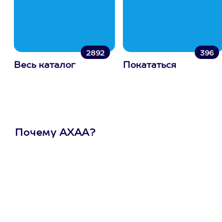
2892
396
Весь каталог
Покататься
Почему АХАА?
Один
сертификат
на любое
развлечение