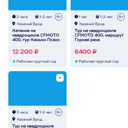
2 часа
1-2 чел
6+
1 час
1-2 чел
6+
Казачий Брод
Казачий Брод
Катание на
Тур на квадроцикле
квадроцикле CFMOTO
CFMOTO 400, маршрут
400, тур Каньон Псахо
Горная река
12 200 ₽
6400 ₽
Работает круглый год
Работает круглый год
3 часа
1-2 чел
6+
Казачий Брод
Тур на квадроцикле