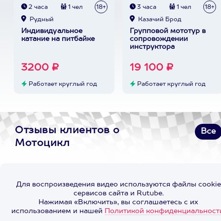
2 часа
1 чел
18+
3 часа
1 чел
18+
Рудный
Казачий Брод
Индивидуальное
Групповой мототур в
катание на питбайке
сопровождении
инструктора
3200 ₽
19 100 ₽
Работает круглый год
Работает круглый год
Отзывы клиентов о
Все
Мотоцикл
Для воспроизведения видео используются файлы cookie
сервисов сайта и Rutube.
Нажимая «Включить», вы соглашаетесь с их
использованием и нашей
Политикой конфиденциальност