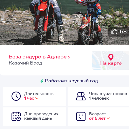
68
База эндуро в Адлере
>
Казачий Брод
На карте
Работает круглый год
Длительность
Число участников
1 час
1 человек
Дни проведения
Возраст
каждый день
от 5 лет