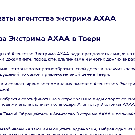
аты агентства экстрима АХАА
ва Экстрима АХАА в Твери
ыха! Агентство Экстрима АХАА радо предложить скидки на 
жи-джампинге, парашюте, альпинизме и многих других видах
ких, которые хотят разнообразить свой досуг и получить за
щущений по самой привлекательной цене в Твери.
и и создать яркие воспоминания вместе с Агентством Экстр
дня!
обрести сертификаты на экстремальные виды спорта со ски
 новыми впечатлениями благодаря Агентству Экстрима АХАА
в Твери! Обращайтесь в Агентство Экстрима АХАА и получа
незабываемые эмоции и ощутить адреналин, выбрав одно из
тправиться на захватывающие приключения уже сегодня!