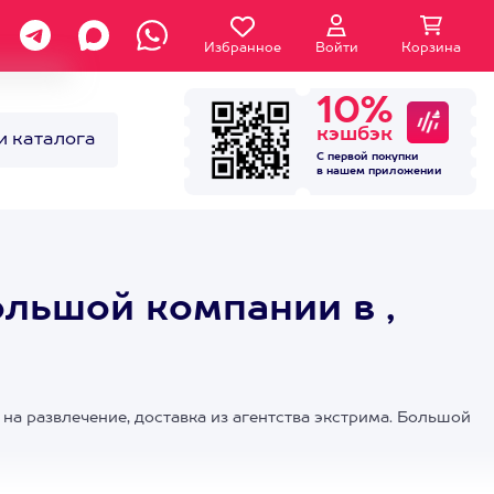
Избранное
Войти
Корзина
10%
кэшбэк
и каталога
С первой покупки
в нашем
приложении
льшой компании в ,
на развлечение, доставка из агентства экстрима. Большой