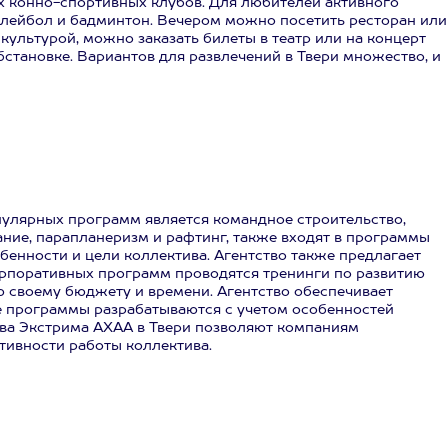
х конно-спортивных клубов. Для любителей активного
олейбол и бадминтон. Вечером можно посетить ресторан или
 культурой, можно заказать билеты в театр или на концерт
становке. Вариантов для развлечений в Твери множество, и
пулярных программ является командное строительство,
ание, парапланеризм и рафтинг, также входят в программы
енности и цели коллектива. Агентство также предлагает
орпоративных программ проводятся тренинги по развитию
 своему бюджету и времени. Агентство обеспечивает
е программы разрабатываются с учетом особенностей
тва Экстрима АХАА в Твери позволяют компаниям
ивности работы коллектива.