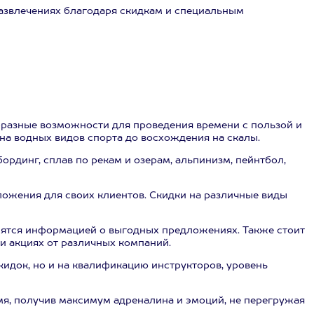
 развлечениях благодаря скидкам и специальным
бразные возможности для проведения времени с пользой и
 на водных видов спорта до восхождения на скалы.
рдинг, сплав по рекам и озерам, альпинизм, пейнтбол,
ложения для своих клиентов. Скидки на различные виды
елятся информацией о выгодных предложениях. Также стоит
и акциях от различных компаний.
идок, но и на квалификацию инструкторов, уровень
я, получив максимум адреналина и эмоций, не перегружая