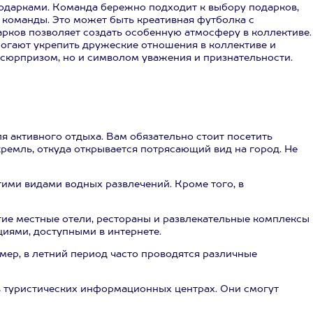
подарками. Команда бережно подходит к выбору подарков,
команды. Это может быть креативная футболка с
рков позволяет создать особенную атмосферу в коллективе.
могают укрепить дружеские отношения в коллективе и
 сюрпризом, но и символом уважения и признательности.
я активного отдыха. Вам обязательно стоит посетить
ремль, откуда открывается потрясающий вид на город. Не
гими видами водных развлечений. Кроме того, в
гие местные отели, рестораны и развлекательные комплексы
иями, доступными в интернете.
мер, в летний период часто проводятся различные
в туристических информационных центрах. Они смогут