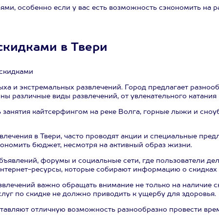
ьями, особенно если у вас есть возможность сэкономить на
скидками в Твери
 скидками
ыха и экстремальных развлечений. Город предлагает разноо
пны различные виды развлечений, от увлекательного катания
занятия кайтсерфингом на реке Волга, горные лыжи и сноубо
ечения в Твери, часто проводят акции и специальные пред
ономить бюджет, несмотря на активный образ жизни.
бъявлений, форумы и социальные сети, где пользователи д
нтернет-ресурсы, которые собирают информацию о скидках 
влечений важно обращать внимание не только на наличие ск
слуг по скидке не должно приводить к ущербу для здоровья.
ставляют отличную возможность разнообразно провести врем