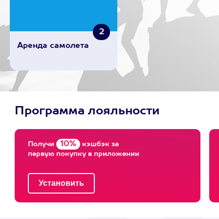
2
Аренда самолета
Программа лояльности
10%
Получи
кэшбэк за
первую покупку в приложении