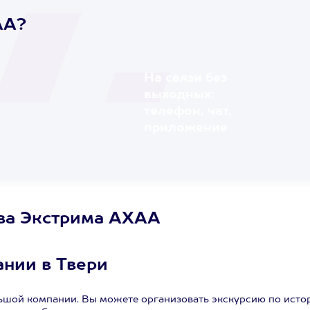
AA?
На связи без
выходных:
телефон, чат,
приложение
тва Экстрима АХАА
нии в Твери
ьшой компании. Вы можете организовать экскурсию по исто