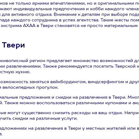
иков не только яркими впечатлениями, но и оригинальными 
ажают индивидуальные предпочтения и хобби каждого члена 
для активного отдыха. Внимание к деталям при выборе пода
лада каждого сотрудника в успех агентства. Такие жесты по
 экстрима АХАА в Твери становятся не просто материальным
 Твери
т живописный регион предлагает множество возможностей дл
и развлечениями. Также рекомендуется посетить Тверской к
естную кухню.
ь возможность заняться вейкбордингом, виндсерфингом и дру
и велосипедных прогулок.
циальные предложения и скидки на развлечения в Твери. Мно
. Также можно воспользоваться различными купонами и акц
рые могут существенно снизить расходы на ваш отдых. Напри
чить скидки на различные услуги.
едложениях на развлечения в Твери у местных жителей или 
.