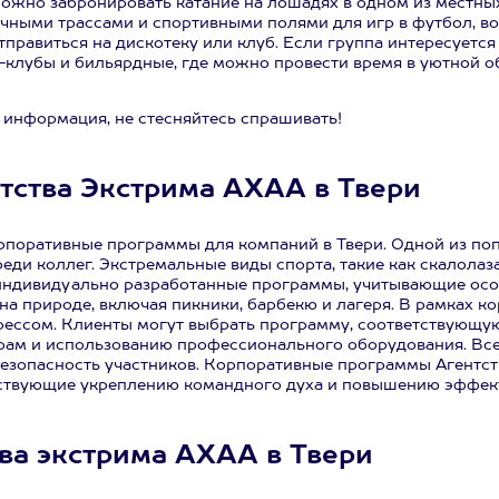
можно забронировать катание на лошадях в одном из местны
чными трассами и спортивными полями для игр в футбол, в
правиться на дискотеку или клуб. Если группа интересуется
-клубы и бильярдные, где можно провести время в уютной об
 информация, не стесняйтесь спрашивать!
тства Экстрима АХАА в Твери
рпоративные программы для компаний в Твери. Одной из по
еди коллег. Экстремальные виды спорта, такие как скалолаз
 индивидуально разработанные программы, учитывающие особ
а природе, включая пикники, барбекю и лагеря. В рамках к
рессом. Клиенты могут выбрать программу, соответствующую
рам и использованию профессионального оборудования. Вс
 безопасность участников. Корпоративные программы Агентс
бствующие укреплению командного духа и повышению эффект
тва экстрима АХАА в Твери