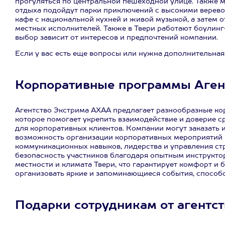
прогуляться по центральной пешеходной улице. Также 
отдыха подойдут парки приключений с высокими верево
кафе с национальной кухней и живой музыкой, а затем от
местных исполнителей. Также в Твери работают боулинг
выбор зависит от интересов и предпочтений компании.
Если у вас есть еще вопросы или нужна дополнительная
Корпоративные программы Аген
Агентство Экстрима АХАА предлагает разнообразные ко
которое помогает укрепить взаимодействие и доверие ср
для корпоративных клиентов. Компании могут заказать
возможность организации корпоративных мероприятий н
коммуникационных навыков, лидерства и управления ст
безопасность участников благодаря опытным инструкто
местности и климата Твери, что гарантирует комфорт и
организовать яркие и запоминающиеся события, спосо
Подарки сотрудникам от агентс