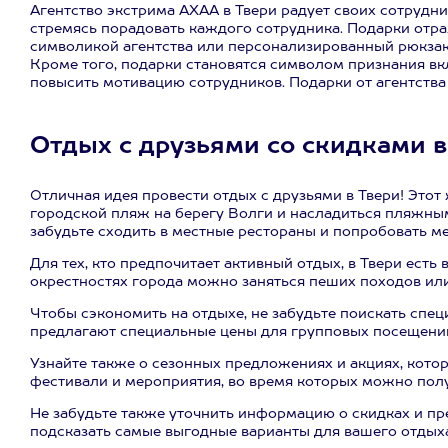
Агентство экстрима АХАА в Твери радует своих сотрудн
стремясь порадовать каждого сотрудника. Подарки отр
символикой агентства или персонализированный рюкзак 
Кроме того, подарки становятся символом признания вк
повысить мотивацию сотрудников. Подарки от агентства
Отдых с друзьями со скидками в
Отличная идея провести отдых с друзьями в Твери! Это
городской пляж на берегу Волги и насладиться пляжным
забудьте сходить в местные рестораны и попробовать м
Для тех, кто предпочитает активный отдых, в Твери ест
окрестностях города можно заняться пеших походов ил
Чтобы сэкономить на отдыхе, не забудьте поискать спе
предлагают специальные цены для групповых посещений
Узнайте также о сезонных предложениях и акциях, кото
фестивали и мероприятия, во время которых можно полу
Не забудьте также уточнить информацию о скидках и пр
подсказать самые выгодные варианты для вашего отдыха