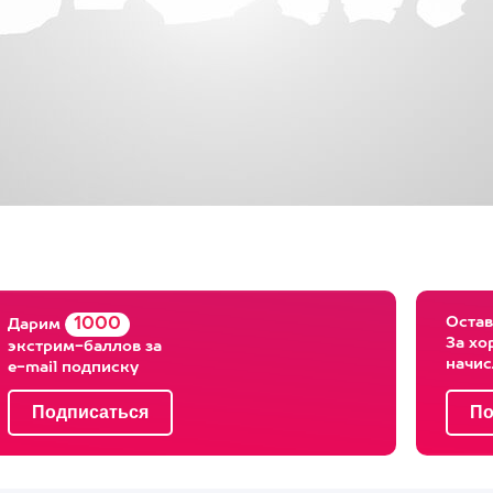
Остав
1000
Дарим
За хо
экстрим-баллов за
начи
e-mail подписку