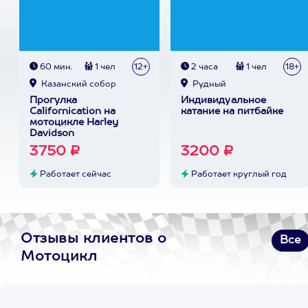
60 мин.
1 чел
12+
2 часа
1 чел
18+
Казанский собор
Рудный
Прогулка
Индивидуальное
Сalifornication на
катание на питбайке
мотоцикле Harley
Davidson
3750 ₽
3200 ₽
Работает сейчас
Работает круглый год
Отзывы клиентов о
Все
Мотоцикл