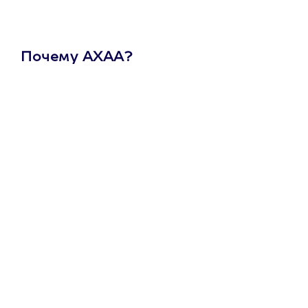
Почему АХАА?
Один
сертификат
на любое
развлечение