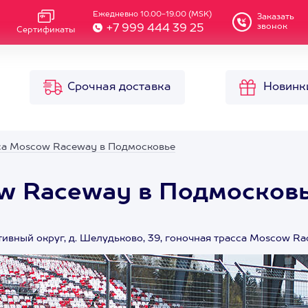
Ежедневно 10.00-19.00 (MSK)
Заказать
звонок
+7 999 444 39 25
Сертификаты
Срочная доставка
Новинк
са Moscow Raceway в Подмосковье
ow Raceway в Подмосков
ивный округ, д. Шелудьково, 39, гоночная трасса Moscow R