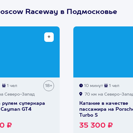
Moscow Raceway в Подмосковье
1 чел
18+
10 минут
1 чел
на Северо-Запад
70 км на Северо-Запа
а рулем суперкара
Катание в качестве
 Cayman GT4
пассажира на Porsch
Turbo S
0 ₽
35 300 ₽