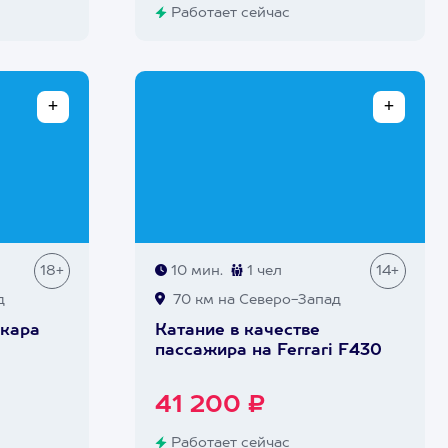
Работает сейчас
18+
10 мин.
1 чел
14+
д
70 км на Северо-Запад
ркара
Катание в качестве
пассажира на Ferrari F430
41 200 ₽
Работает сейчас