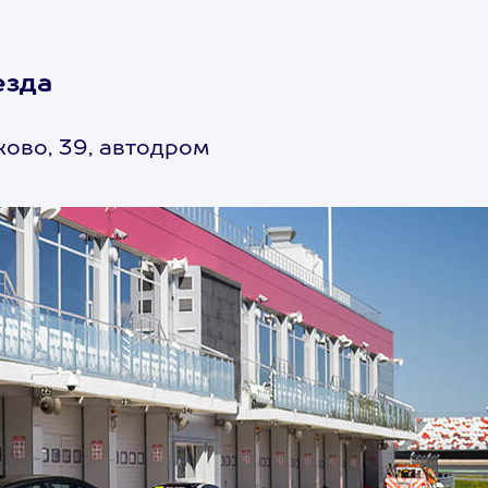
езда
ово, 39, автодром