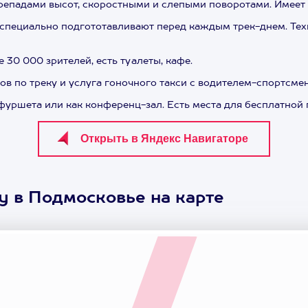
репадами высот, скоростными и слепыми поворотами. Имеет
специально подгототавливают перед каждым трек-днем. Техн
30 000 зрителей, есть туалеты, кафе.
в по треку и услуга гоночного такси с водителем-спортсме
уршета или как конференц-зал. Есть места для бесплатной 
y в Подмосковье на карте