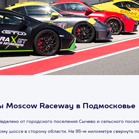
сы Moscow Raceway в Подмосковье
Недалеко от городского поселения Сычево и сельского посе
 шоссе в сторону области. На 95-м километре свернуть под