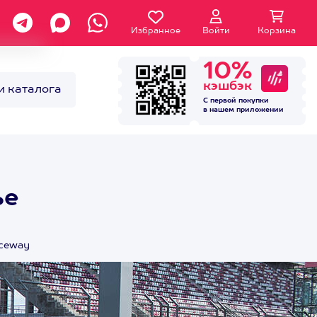
Избранное
Войти
Корзина
10%
кэшбэк
и каталога
С первой покупки
в нашем
приложении
ье
aceway