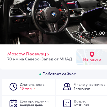
80
Moscow Raceway
>
70 км на Северо-Запад от МКАД
На карте
Работает сейчас
Длительность
Число участников
15 мин.
1 человек
Дни проведения
Возраст
каждый день
от 18 лет