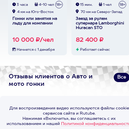
3 часа
4-10 чел
18+
15 мин.
1 чел
18+
4 км на Юго-Восток
70 км на Северо-Запад
Гонки или занятия на
Заезд за рулем
льду для компании
суперкара Lamborghini
Huracan STO
10 000 ₽/чел
82 400 ₽
Начнется с 1 декабря
Работает сейчас
Отзывы клиентов о Авто и
Все
мото гонки
Для воспроизведения видео используются файлы cookie
сервисов сайта и Rutube.
Нажимая «Включить», вы соглашаетесь с их
использованием и нашей
Политикой конфиденциальност