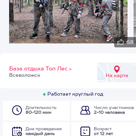
68
База отдыха Топ Лес
>
Всеволожск
На карте
Работает круглый год
Длительность
Число участников
80-120 мин
2-10 человека
Дни проведения
Возраст
каждый день
от 12 лет