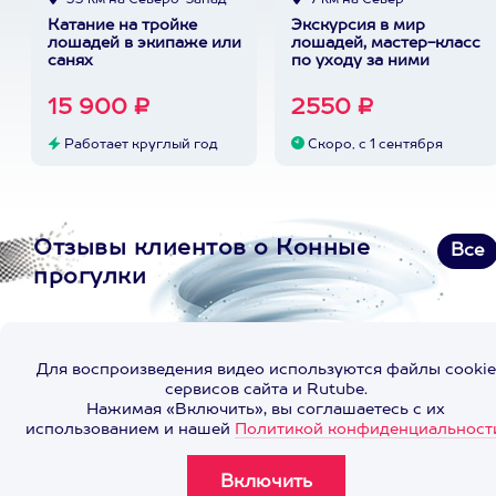
33 км на Северо-Запад
7 км на Север
Катание на тройке
Экскурсия в мир
лошадей в экипаже или
лошадей, мастер-класс
санях
по уходу за ними
15 900 ₽
2550 ₽
Работает круглый год
Скоро, с 1 сентября
Отзывы клиентов о Конные
Все
прогулки
Для воспроизведения видео используются файлы cookie
сервисов сайта и Rutube.
Нажимая «Включить», вы соглашаетесь с их
использованием и нашей
Политикой конфиденциальност