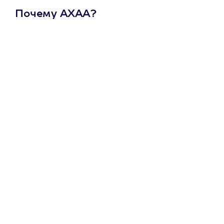
Почему АХАА?
Один
сертификат
на любое
развлечение