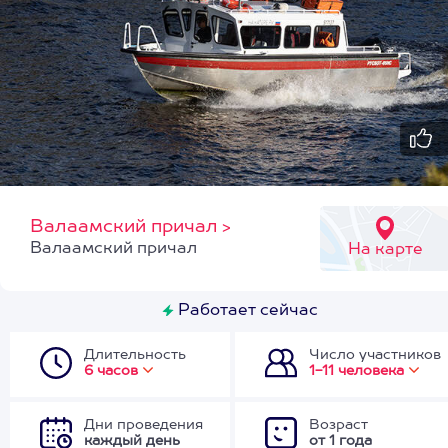
Валаамский причал
>
Валаамский причал
На карте
Работает сейчас
Длительность
Число участников
6 часов
1-11 человека
Дни проведения
Возраст
каждый день
от 1 года