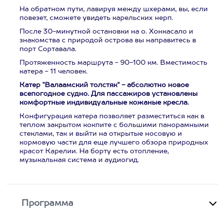
На обратном пути, лавируя между шхерами, вы, если
повезет, сможете увидеть
карельских нерп.
После 30-минутной остановки на о. Хонкасало и
знакомства с природой острова вы направитесь в
порт Сортавала.
Протяженность маршрута - 90-100 км. Вместимость
катера - 11 человек.
Катер "Валаамский толстяк" - абсолютно новое
всепогодное судно. Для пассажиров установлены
комфортные индивидуальные кожаные кресла.
Конфигурация катера позволяет разместиться как в
теплом закрытом кокпите с большими панорамными
стеклами, так и выйти на открытые носовую и
кормовую части для еще лучшего обзора природных
красот Карелии. На борту есть отопление,
музыкальная система и аудиогид.
Программа