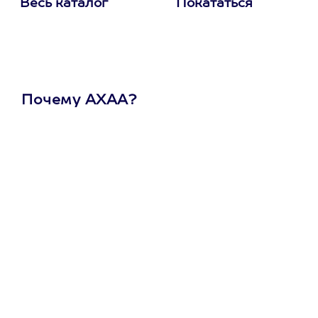
Весь каталог
Покататься
Почему АХАА?
Один
сертификат
на любое
развлечение