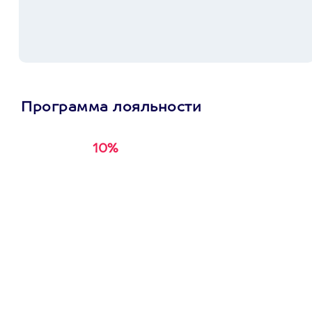
Программа лояльности
10%
Получи
кэшбэк за
первую покупку в
приложении