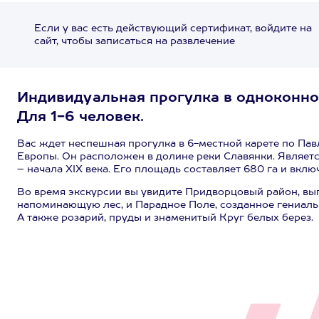
Если у вас есть действующий сертификат, войдите на
сайт, чтобы записаться на развлечение
Индивидуальная прогулка в одноконной
Для 1-6 человек.
Вас ждет неспешная прогулка в 6-местной карете по Па
Европы. Он расположен в долине реки Славянки. Являет
– начала XIX века. Его площадь составляет 680 га и вкл
Во время экскурсии вы увидите Придворцовый район, вы
напоминающую лес, и Парадное Поле, созданное гениал
А также розарий, пруды и знаменитый Круг белых берез.