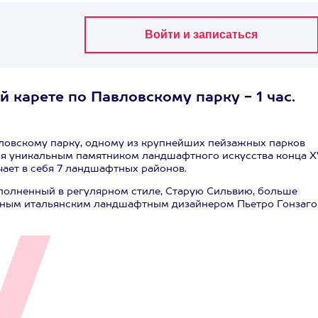
 карете по Павловскому парку - 1 час.
вловскому парку, одному из крупнейших пейзажных парков
ся уникальным памятником ландшафтного искусства конца XV
ючает в себя 7 ландшафтных районов.
полненный в регулярном стиле, Старую Сильвию, больше
ьным итальянским ландшафтным дизайнером Пьетро Гонзаго