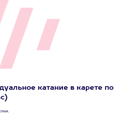
уальное катание в карете по
ас)
лки.