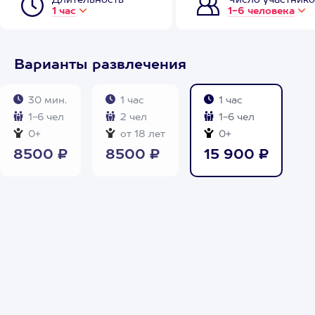
Длительность
Число участнико
1 час
1-6 человека
Варианты развлечения
30 мин.
1 час
1 час
1-6 чел
2 чел
1-6 чел
0+
от 18 лет
0+
8500 ₽
8500 ₽
15 900 ₽