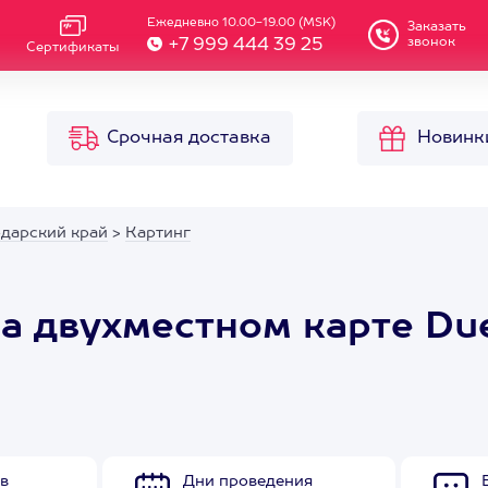
Ежедневно 10.00-19.00 (MSK)
Заказать
звонок
+7 999 444 39 25
Сертификаты
Срочная доставка
Новинк
одарский край
>
Картинг
на двухместном карте Du
в
Дни проведения