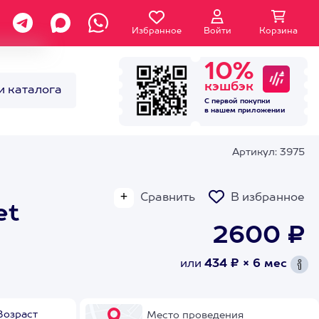
Избранное
Войти
Корзина
10%
кэшбэк
и каталога
С первой покупки
в нашем
приложении
Артикул: 3975
Сравнить
В избранное
et
2600 ₽
или
434 ₽ × 6 мес
Возраст
Место проведения