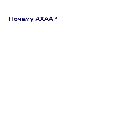
Почему АХАА?
Один
сертификат
на любое
развлечение