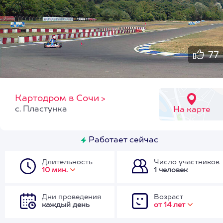
77
Картодром в Сочи
>
с. Пластунка
На карте
Работает сейчас
Длительность
Число участников
10 мин.
1 человек
Дни проведения
Возраст
каждый день
от 14 лет