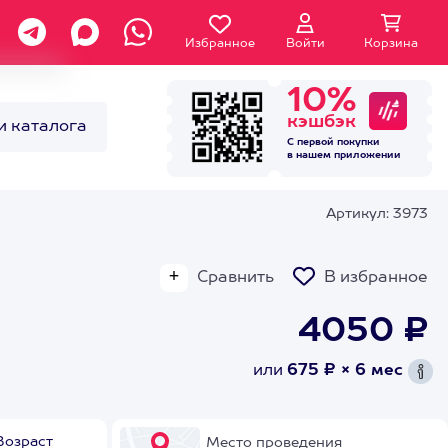
Избранное
Войти
Корзина
10%
кэшбэк
и каталога
С первой покупки
в нашем
приложении
Артикул: 3973
Сравнить
В избранное
4050 ₽
или
675 ₽ × 6 мес
Возраст
Место проведения