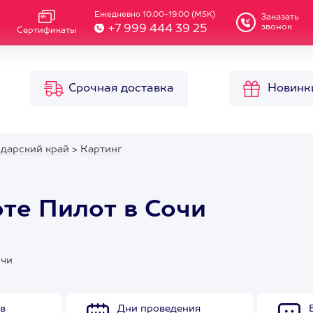
Ежедневно 10.00-19.00 (MSK)
Заказать
звонок
+7 999 444 39 25
Сертификаты
Срочная доставка
Новинк
одарский край
>
Картинг
рте Пилот в Сочи
очи
в
Дни проведения