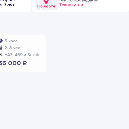
Возраст
Место проведения
от 7 лет
Технохутор
На карте
3 часа
2-8 чел
УАЗ-469 и Suzuki
36 000 ₽