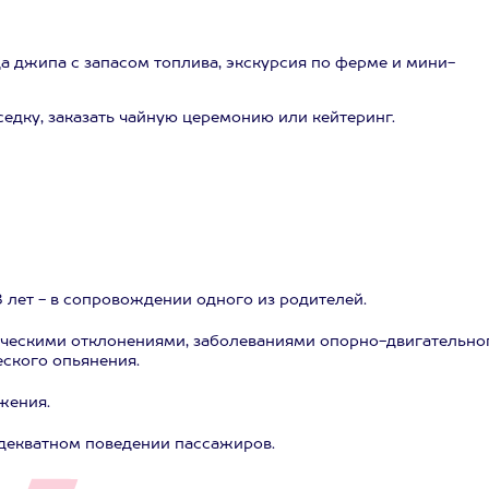
да джипа с запасом топлива, экскурсия по ферме и мини-
едку, заказать чайную церемонию или кейтеринг.
18 лет - в сопровождении одного из родителей.
ическими отклонениями, заболеваниями опорно-двигательно
еского опьянения.
жения.
адекватном поведении пассажиров.