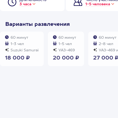
Длительность
Число участнико
3 часа
1-5 человека
Варианты развлечения
60 минут
60 минут
60 минут
1-3 чел
1-5 чел
2-8 чел
Suzuki Samurai
УАЗ-469
УАЗ-469 и
18 000 ₽
20 000 ₽
27 000 