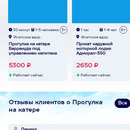
30 минут
1-5 человека
3+
1 час
1-4 чел
6+
Исетское вдхр.
Исетское вдхр.
Прогулка на катере
Прокат надувной
Барракуда под
моторной лодки
управлением капитана
Адмирал-350
5300 ₽
2650 ₽
Работает сейчас
Работает сейчас
Отзывы клиентов о Прогулка
Все
на катере
Даниил