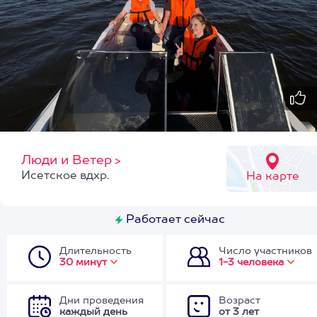
Люди и Ветер
>
Исетское вдхр.
На карте
Работает сейчас
Длительность
Число участников
30 минут
1-3 человека
Дни проведения
Возраст
каждый день
от 3 лет