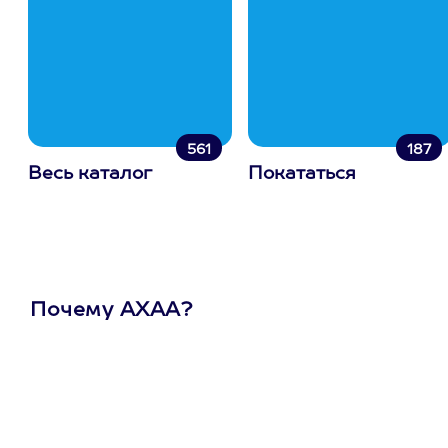
561
187
Весь каталог
Покататься
Почему АХАА?
Один
сертификат
на любое