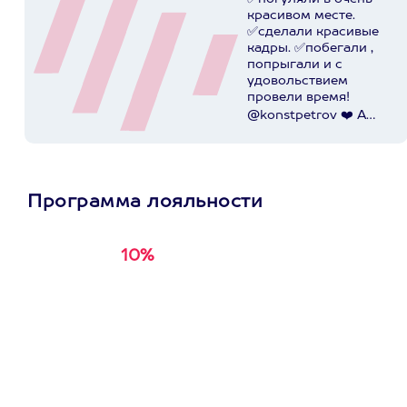
красивом месте.
✅сделали красивые
кадры. ✅побегали ,
попрыгали и с
удовольствием
провели время!
@konstpetrov ❤️ А
катались мы от
@axaa.ru
Пост в
instagram.com
Программа лояльности
10%
Получи
кэшбэк за
первую покупку в
приложении