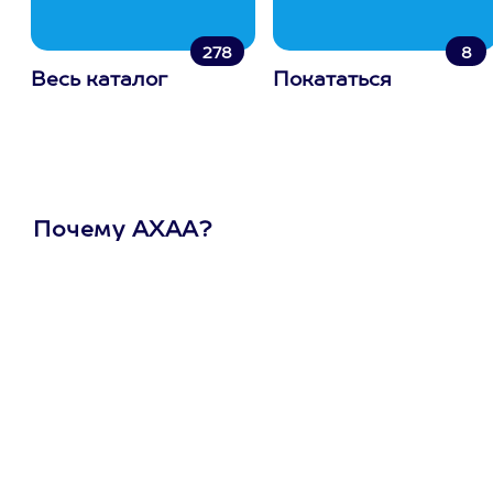
278
8
Весь каталог
Покататься
Почему АХАА?
Один
сертификат
на любое
развлечение