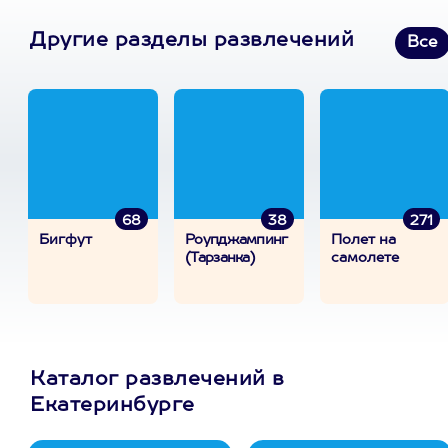
Другие разделы развлечений
Все
68
38
271
Бигфут
Роупджампинг
Полет на
(Тарзанка)
самолете
Каталог развлечений в
Екатеринбурге