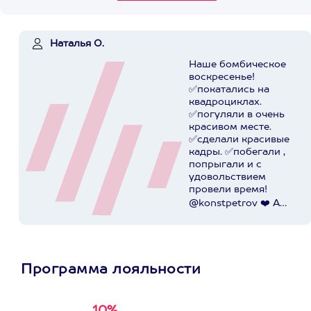
Наталья О.
Наше бомбическое
воскресенье!
✅покатались на
квадроциклах.
✅погуляли в очень
красивом месте.
✅сделали красивые
кадры. ✅побегали ,
попрыгали и с
удовольствием
провели время!
@konstpetrov ❤️ А
катались мы от
@axaa.ru
Пост в
instagram.com
Программа лояльности