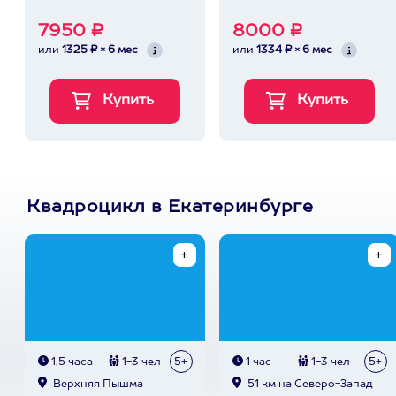
7950 ₽
8000 ₽
или
1325 ₽ × 6 мес
или
1334 ₽ × 6 мес
Квадроцикл в Екатеринбурге
1,5 часа
1-3 чел
5+
1 час
1-3 чел
5+
Верхняя Пышма
51 км на Северо-Запад