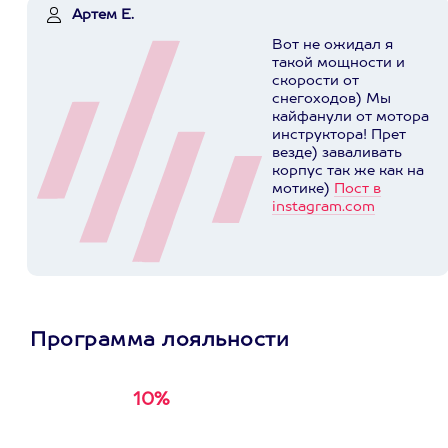
Артем Е.
Вот не ожидал я
такой мощности и
скорости от
снегоходов) Мы
кайфанули от мотора
инструктора! Прет
везде) заваливать
корпус так же как на
мотике)
Пост в
instagram.com
Программа лояльности
10%
Получи
кэшбэк за
первую покупку в
приложении