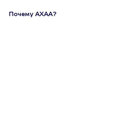
Почему АХАА?
Один
сертификат
на любое
развлечение