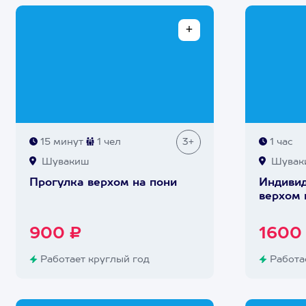
15 минут
1 чел
3+
1 час
Шувакиш
Шувак
Прогулка верхом на пони
Индивид
верхом 
900 ₽
1600
Работает круглый год
Работае