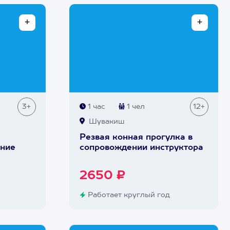
3+
1 час
1 чел
12+
Шувакиш
Резвая конная прогулка в
ание
сопровождении инструктора
2650 ₽
Работает круглый год