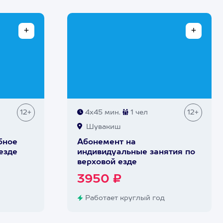
12+
4х45 мин.
1 чел
12+
Шувакиш
бное
Абонемент на
езде
индивидуальные занятия по
верховой езде
3950 ₽
Работает круглый год