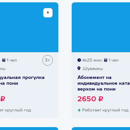
1 чел
3+
4х25 мин.
1 чел
иш
Шувакиш
уальная прогулка
Абонемент на
на пони
индивидуальное кат
верхом на пони
 ₽
2650 ₽
т круглый год
Работает круглый год