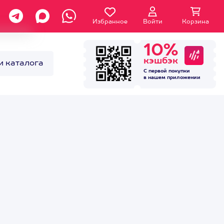
Избранное
Войти
Корзина
10%
кэшбэк
и каталога
С первой покупки
в нашем
приложении