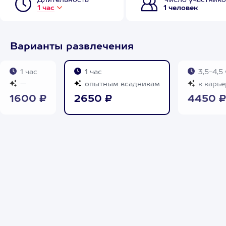
Длительность
Число участнико
1 час
1 человек
Варианты развлечения
1 час
1 час
3,5-4,5 
—
опытным всадникам
к карье
1600 ₽
2650 ₽
4450 ₽