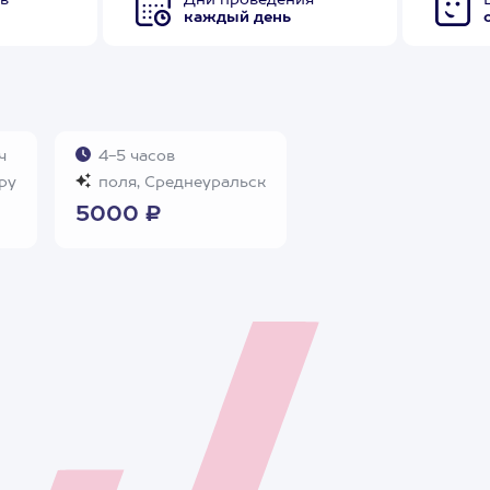
в
Дни проведения
каждый день
ч
4-5 часов
ру
поля, Среднеуральск
5000 ₽