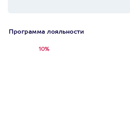
Программа лояльности
10%
Получи
кэшбэк за
первую покупку в
приложении