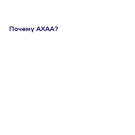
Почему АХАА?
Один
сертификат
на любое
развлечение