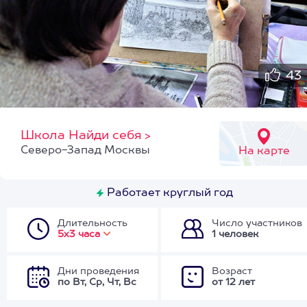
43
Школа Найди себя
>
Северо-Запад Москвы
На карте
Работает круглый год
Длительность
Число участников
5х3 часа
1 человек
Дни проведения
Возраст
по Вт, Ср, Чт, Вс
от 12 лет