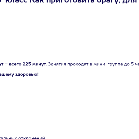
ласс Как приготовить брагу, для 2
т – всего 225 минут.
Занятия проходят в мини-группе до 5 ч
ашему здоровью!
тальных отклонений.