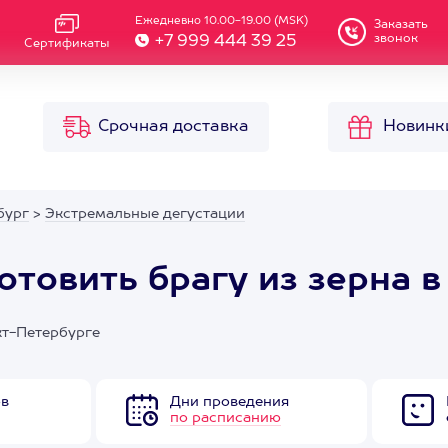
Ежедневно 10.00-19.00 (MSK)
Заказать
звонок
+7 999 444 39 25
Сертификаты
Срочная доставка
Новинк
бург
>
Экстремальные дегустации
отовить брагу из зерна в
нкт-Петербурге
ов
Дни проведения
по расписанию