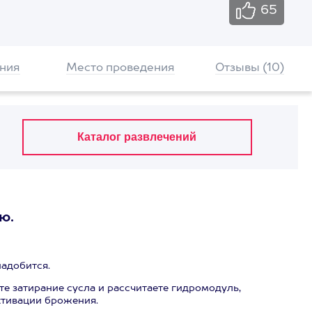
65
ния
Место проведения
Отзывы (10)
ю.
надобится.
те затирание сусла и рассчитаете гидромодуль,
ктивации брожения.