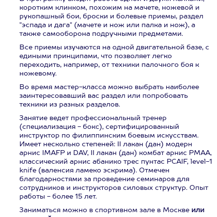
коротким клинком, похожим на мачете, ножевой и
рукопашный бои, броски и болевые приемы, раздел
"эспада и дага" (мачете и нож или палка и нож), а
также самооборона подручными предметами.
Все приемы изучаются на одной двигательной базе, с
едиными принципами, что позволяет легко
переходить, например, от техники палочного боя к
ножевому.
Во время мастер-класса можно выбрать наиболее
заинтересовавший вас раздел или попробовать
техники из разных разделов.
Занятие ведет профессиональный тренер
(специализация - бокс), сертифицированный
инструктор по филиппинским боевым искусствам.
Имеет несколько степеней: II лакан (дан) модерн
арнис IMAFP и DAV, II лакан (дан) комбат арнис PMAA,
классический арнис абанико трес пунтас PCAIF, level-1
knife (валенсия ламеко эскрима). Отмечен
благодарностями за проведение семинаров для
сотрудников и инструкторов силовых структур. Опыт
работы - более 15 лет.
Заниматься можно в спортивном зале в Москве
или