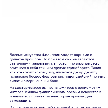
Боевые искусства Филиппин уходят корнями в
далекое прошлое. Но при этом они не являются
статичными, закрытыми, а постоянно развиваются,
впитывая в себя техники других единоборств. Таких
как южнокитайское у-шу, японское джиу-джитсу,
испанское боевое фехтование, индонезийский пенчак
силат и американский бокс.
На мастер-классе вы познакомитесь с арнис - этим
интереснейшим филиппинским боевым искусством -
и научитесь применять некоторые приемы для
самозащиты.
В программу входят работа одной и двумя палками,