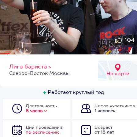
104
Лига бариста
>
Северо-Восток Москвы
На карте
Работает круглый год
Длительность
Число участников
8 часов
1 человек
Дни проведения
Возраст
по расписанию
от 18 лет