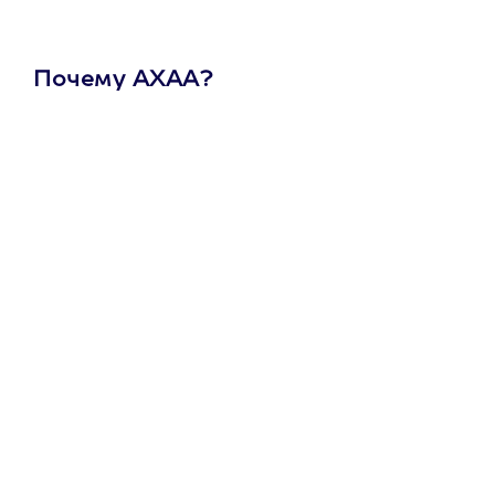
Почему АХАА?
Один
сертификат
на любое
развлечение