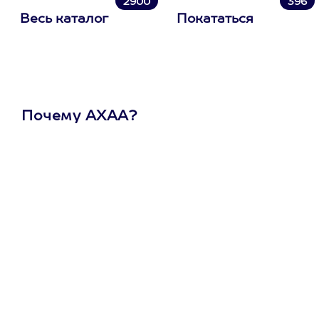
2900
396
Весь каталог
Покататься
Почему АХАА?
Один
сертификат
на любое
развлечение