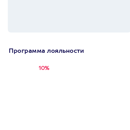
Программа лояльности
10%
Получи
кэшбэк за
первую покупку в
приложении